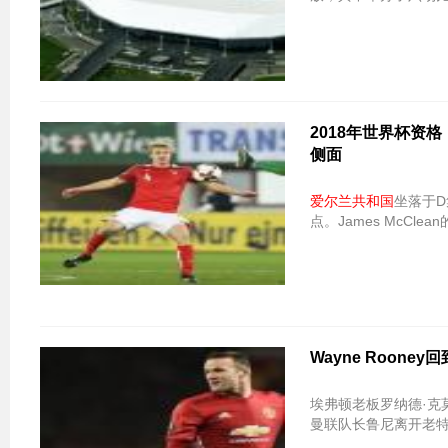
2018年世界杯资格
侧面
爱尔兰共和国
坐落于D
点。James McCl
Wayne Roone
埃弗顿老板罗纳德·克莫
曼联队长鲁尼离开老