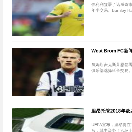
伯利利签署了诺威奇
年半交易。Burnley Hay 
West Brom 
詹姆斯麦克斯莱恩签
俱乐部选择延长交易。自
里昂托管2018年
UEFA宣布，里昂将在下
放，其中举办了六场比