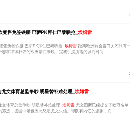
万欧兜售免签铁腰 巴萨PK拜仁巴黎哄抢_
埃姆雷
欧兜售免签铁腰 巴萨PK拜仁巴黎哄抢_
埃姆雷
距离欧洲转会窗口关闭只有一周的时间
于志在继续补强的欧洲豪门来说，完成引援所需的谈判时间
与尤文体育总监争吵 明星替补难处理_
埃姆雷
尤文体育总监争吵 明星替补难处理_
埃姆雷
尤文图斯已经提交了欧冠名单
员落选，德国中场也因此怒喷尤文失信。球队有内讧的迹象，而