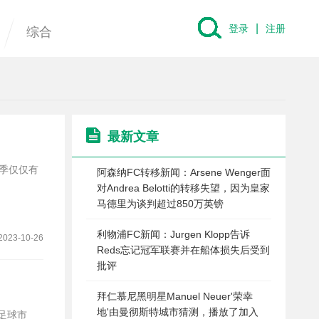
|
登录
注册
综合
最新文章
季仅仅有
阿森纳FC转移新闻：Arsene Wenger面
对Andrea Belotti的转移失望，因为皇家
马德里为谈判超过850万英镑
利物浦FC新闻：Jurgen Klopp告诉
2023-10-26
Reds忘记冠军联赛并在船体损失后受到
批评
拜仁慕尼黑明星Manuel Neuer'荣幸
地'由曼彻斯特城市猜测，播放了加入