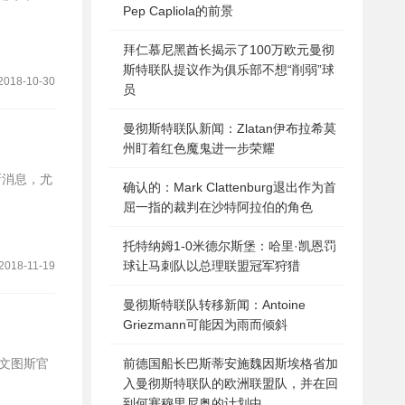
Pep Capliola的前景
拜仁慕尼黑酋长揭示了100万欧元曼彻
斯特联队提议作为俱乐部不想“削弱”球
2018-10-30
员
曼彻斯特联队新闻：Zlatan伊布拉希莫
州盯着红色魔鬼进一步荣耀
确认的：Mark Clattenburg退出作为首
屈一指的裁判在沙特阿拉伯的角色
托特纳姆1-0米德尔斯堡：哈里·凯恩罚
球让马刺队以总理联盟冠军狩猎
2018-11-19
曼彻斯特联队转移新闻：Antoine
Griezmann可能因为雨而倾斜
前德国船长巴斯蒂安施魏因斯埃格省加
入曼彻斯特联队的欧洲联盟队，并在回
到何塞穆里尼奥的计划中