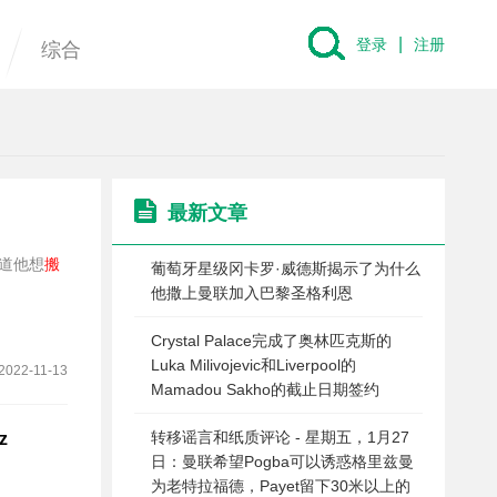
|
登录
注册
综合
最新文章
道他想
搬
葡萄牙星级冈卡罗·威德斯揭示了为什么
他撒上曼联加入巴黎圣格利恩
Crystal Palace完成了奥林匹克斯的
Luka Milivojevic和Liverpool的
2022-11-13
Mamadou Sakho的截止日期签约
转移谣言和纸质评论 - 星期五，1月27
z
日：曼联希望Pogba可以诱惑格里兹曼
为老特拉福德，Payet留下30米以上的