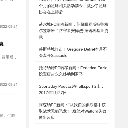
个月的足球相关活动禁令，减少了足球
协会在上诉后
赫尔城FC转移新闻：英超联赛斯特鲁格
2022-09-24
尔签署米兰防守者安德烈·拉诺科基亚贷
款
优惠
莱斯特城打击！Gregoire Defrel本月不
会离开Sassuolo
的费用后，
托特纳姆FC转移新闻：Federico Fazio
设置密封永久移动到罗马
2022-09-24
Sportsday Podcast在Talksport 2上：
2017年1月27日
阿森纳FC新闻：“从我们的俱乐部中获
取战术无能恐龙！”粉丝对Watford失败
员。他唯
做出反应