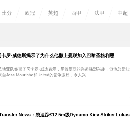
比分
欧冠
英超
西甲
法甲
中超
冈卡罗·威德斯揭示了为什么他撒上曼联加入巴黎圣格利恩
圣地亚队签署了冈卡罗·威达表示，尽管曼联的兴趣强烈兴趣，但他总是知
Jose Mourinho和United的竞争激烈，令人兴
Transfer News：袋追踪£12.5m级Dynamo Kiev Striker Lukas