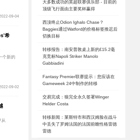
大多数成功的英超联赛俱乐部 - 目前的
顶级飞行面由主要奖杯赢得
2022-09-04
西溴终止Odion Ighalo Chase？
Baggies通过Watford的价格标签推迟后
s'希
切换目标
转移报告：南安普敦桌上新的£15.2毫
克竞标Napoli Striker Manolo
一个新的
Gabbiadini
Fantasy Premier联赛提示：您应该在
Gameweek 24中制作的转移
2022-09-02
交易完成：狼完全永久签署Winger
Helder Costa
越
转移新闻：莱斯特市和西汉姆脸在战斗
岁从
中丢失了罗姆法国的法国前瞻性格雷德
雷德