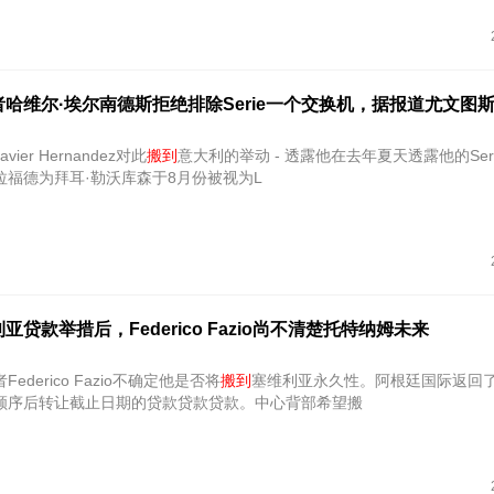
哈维尔·埃尔南德斯拒绝排除Serie一个交换机，据报道尤文图
ier Hernandez对此
搬到
意大利的举动 - 透露他在去年夏天透露他的Ser
拉福德为拜耳·勒沃库森于8月份被视为L
贷款举措后，Federico Fazio尚不清楚托特纳姆未来
ederico Fazio不确定他是否将
搬到
塞维利亚永久性。阿根廷国际返回
顺序后转让截止日期的贷款贷款贷款。中心背部希望搬