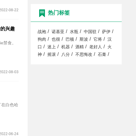
2022-08-22
热门标签
斯的兴趣
/
/
/
/
/
战袍
诺基亚
水瓶
中国驻
萨伊
/
/
/
/
/
狗肉
也很
巴顿
斯波
它将
汉
ie禁食。
/
/
/
/
/
口
迷上
机器
酒精
老好人
火
/
/
/
/
/
神
摇滚
八分
不思悔改
石膏
2022-08-03
了在白色哈
2022-06-24