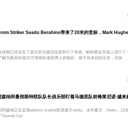
m Striker Seado Berahino带来了20米的竞标，Mark Hughe
克休斯已经证实了俱乐部为德贝拉诺举行了举措。帕特斯在市场上进行了
了解为最高价值20万英镑的雀斑男人的报价。袋子尚未回应出价，但休
阿森纳和曼彻斯特联队队长俱乐部盯着马德里队前锋莱尼诺·越来
纳正在监测atletico madrid前进露天vietto。去年夏天，Vietto，22
Vicente Cal