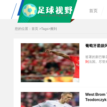
首页
您的位置：
首页
>
Tags
>搬到
葡萄牙星级
签署的新巴黎
到
法国。尽管来自
West Brom 
Teodorczyk