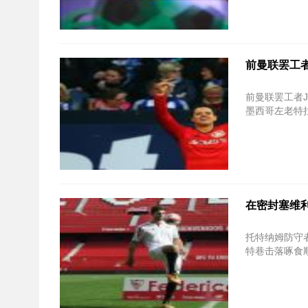
前曼联罢工者
前曼联罢工者Jav
墨西哥左老特
在密封塞维利亚
托特纳姆防守者F
特巷击落啄食