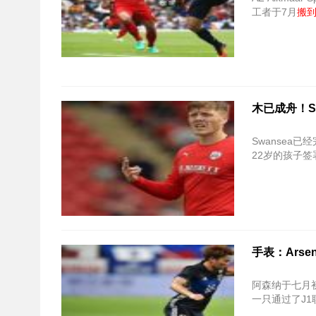
工者于7月
搬
木已成舟！Swan
Swansea已经完
22岁的孩子
手表：Arsena
阿森纳于七月
一只通过了J1联