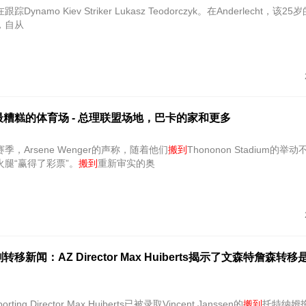
在跟踪Dynamo Kiev Striker Lukasz Teodorczyk。在Anderlecht，该
，自从
糟糕的体育场 - 总理联盟场地，巴卡的家和更多
，Arsene Wenger的声称，随着他们
搬到
Thononon Stadium的
腿“赢得了彩票”。
搬到
重新审实的奥
移新闻：AZ Director Max Huiberts揭示了文森特詹森转
porting Director Max Huiberts已被录取Vincent Janssen的
搬到
托特纳姆