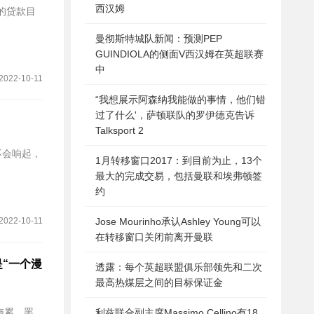
西汉姆
25岁的贷款目
曼彻斯特城队新闻：预测PEP
GUINDIOLA的侧面V西汉姆在英超联赛
中
2022-10-11
“我想展示阿森纳我能做的事情，他们错
过了什么'，萨顿联队的罗伊德克告诉
Talksport 2
举动不会响起，
1月转移窗口2017：到目前为止，13个
最大的完成交易，包括曼联和埃弗顿签
约
2022-10-11
Jose Mourinho承认Ashley Young可以
在转移窗口关闭前离开曼联
移是“一个漫
透露：每个英超联盟俱乐部领先和二次
最高热煤层之间的目标保证金
拖累。罢
利兹联合副主席Massimo Cellino有18