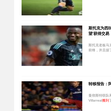
斯托克为西Bro
望'获得交易
斯托克老板马
前锋，并且据
转移报告：
曼彻斯特联队和阿森
Villarreal
搬到
了