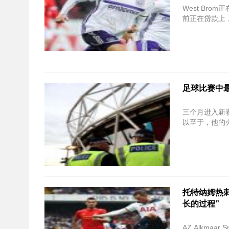
West Brom正
前正在贷款上
足球比赛中最
三个月进入新赛季
以至于，他的火
托特纳姆热刺转
长的过程”
AZ Alkmaar S