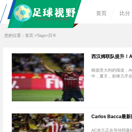
首页
比分
您的位置：
首页
>
Tags
>贝卡
西汉姆联队提升！AC米
根据意大利的报道，A
中，夏天，前锋几乎在夏
Carlos Bac
AC米兰正在等待阿森纳