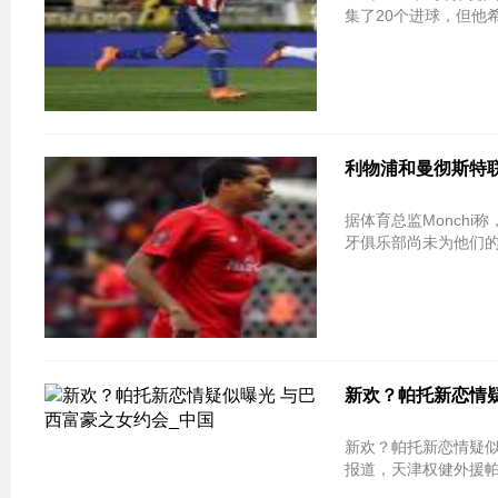
集了20个进球，但他
利物浦和曼彻斯特联队
据体育总监Monchi称
牙俱乐部尚未为他们的
新欢？帕托新恋情疑
新欢？帕托新恋情疑似曝光 与巴西富豪之
报道，天津权健外援