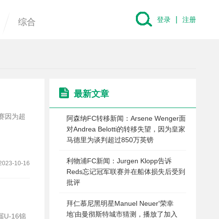
|
登录
注册
综合
最新文章
比赛因为超
阿森纳FC转移新闻：Arsene Wenger面
对Andrea Belotti的转移失望，因为皇家
马德里为谈判超过850万英镑
利物浦FC新闻：Jurgen Klopp告诉
2023-10-16
Reds忘记冠军联赛并在船体损失后受到
批评
拜仁慕尼黑明星Manuel Neuer'荣幸
地'由曼彻斯特城市猜测，播放了加入
U-16锦