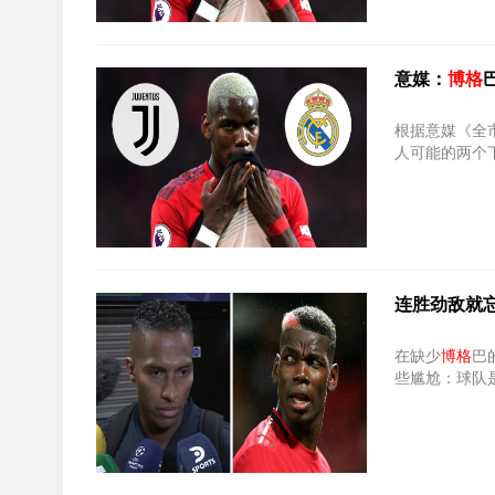
意媒：
博格
根据意媒《全
人可能的两个
连胜劲敌就
在缺少
博格
巴
些尴尬：球队