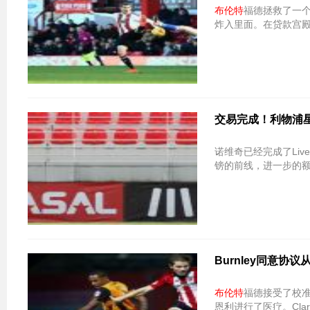
布伦特
福德拯救了一个
炸入里面。在贷款宫殿前锋S
交易完成！利物浦星级S
诺维奇已经完成了Liver
镑的前线，进一步的
Burnley同意协
布伦特
福德接受了校
恩利进行了医疗。Cla