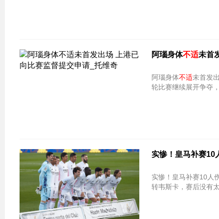
阿瑙身体
不适
未首
阿瑙身体
不适
未首发出场 上
轮比赛继续展开争夺
实惨！皇马补赛10
实惨！皇马补赛10人伤停 一队非门将就
转韦斯卡，赛后没有