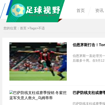
首页
资讯
您的位置：
首页
>
Tags
>不适
伯恩茅斯打击！Tom
伯恩茅斯一直处理另一个
后最多十周。在9月12
巴萨防线支柱或赛季
巴萨防线支柱或赛季报销 冬窗挖蓝军