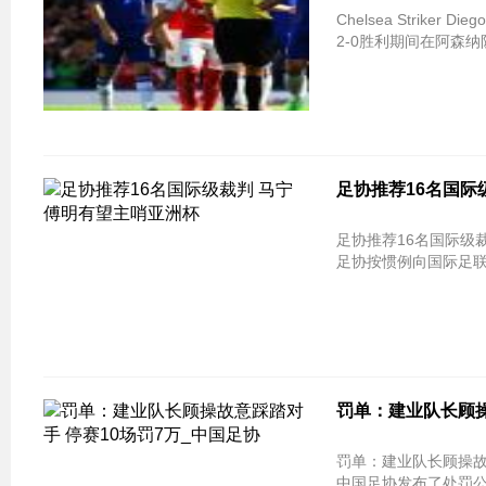
Chelsea Strik
2-0胜利期间在阿森
足协推荐16名国际
足协推荐16名国际级裁判 马宁傅明有望
足协按惯例向国际足联
罚单：建业队长顾操
罚单：建业队长顾操故意踩踏对手 停
中国足协发布了处罚公