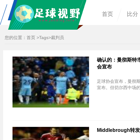
首页
比分
您的位置：
首页
>
Tags
>裁判员
确认的：曼彻斯特
会宣布
足球协会宣布，曼彻
宣布。但切尔西中场的C
Middlebrough转