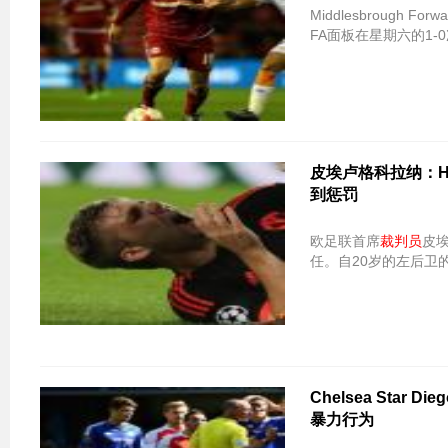
Middlesbrough 
FA面板在星期六的1-
皮埃卢格科拉纳：Hc
到惩罚
欧足联首席
裁判员
皮
任。自20岁的左后卫
Chelsea Star 
暴力行为