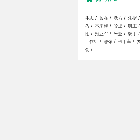
/
/
/
/
斗志
曾在
我方
朱挺
/
/
/
/
岛
不来梅
哈里
狮王
/
/
/
/
性
冠亚军
米亚
骑手
/
/
/
工作组
雕像
卡丁车
/
会