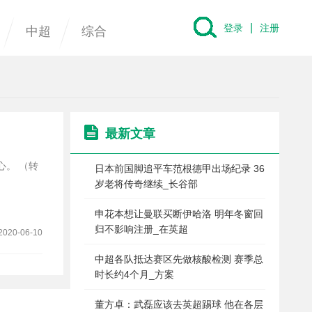
|
登录
注册
中超
综合
最新文章
心。 （转
日本前国脚追平车范根德甲出场纪录 36
岁老将传奇继续_长谷部
申花本想让曼联买断伊哈洛 明年冬窗回
归不影响注册_在英超
2020-06-10
中超各队抵达赛区先做核酸检测 赛季总
时长约4个月_方案
董方卓：武磊应该去英超踢球 他在各层