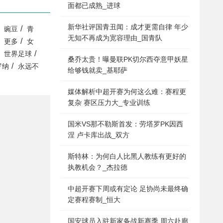
面都已成熟_进球
新华社评国青丑闻：成才更需自律 年少
/
豌豆
青
无知不再成为宽容理由_国青队
/
更多
女
/
世界足球
桑乔太贵！曝曼联PK切尔西夺意甲妖星
/
罗纳
永远不
给够钱就卖_基耶萨
媒体解析中超开赛为何这么难：赛程更
复杂 赛区压力大_专业训练
国米VS那不勒斯首发：劳塔罗PK因西
涅 卢卡库出战_双方
斯特林：为何白人比黑人教练有更好的
执教机会？_杰拉德
中超开赛下周或有定论 足协尚未最终确
定赛程赛制_恒大
国安球员入驻新家备战新赛季 周六赴廊