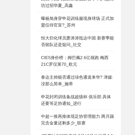
坊过招华夏_高鑫
曝杨旭身穿申花训练服现身球场 正式加
盟仅待官宣?_苏州
恒大归化球员萧涛涛抵达中国 新赛季能
否留队还是疑问_社交
CIES身价榜：姆巴佩2.6亿领跑 梅西
21C罗仅第70_欧元
泰达主帅能否通过绿色通道来华? 津媒:
没那么简单_施蒂
申花封闭训练备战超级杯 俱乐部:具体
还要等足协通知_进行
中超一推再推体现足协管理能力 两月踢
完含金量还剩多少_联赛