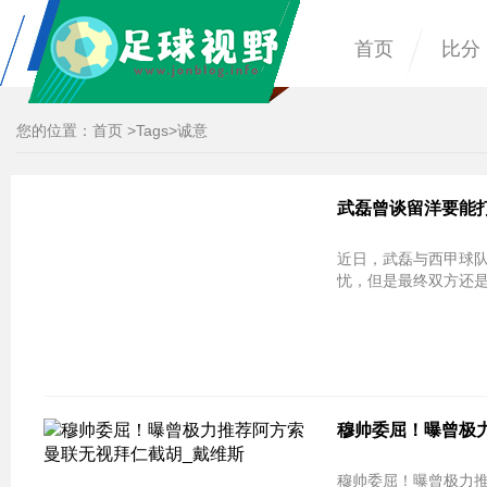
首页
比分
您的位置：
首页
>
Tags
>诚意
武磊曾谈留洋要能
近日，武磊与西甲球
忧，但是最终双方还
穆帅委屈！曝曾极力
穆帅委屈！曝曾极力推荐阿方索 曼联