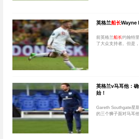
英格兰
船长
Wayne
前英格兰
船长
约翰特里
了大众支持者。但是，
英格兰v马耳他：确认三狮
始！
Gareth South
的三个狮子面对马耳