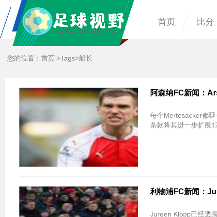
首页
比分
您的位置：
首页
>
Tags
>船长
阿森纳FC新闻：Arse
每个Mertesack
条款将其进一步扩展12个
利物浦FC新闻：Jurg
Jurgen Klopp已经