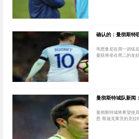
确认的：曼彻斯特
韦恩鲁尼在周一训练后从
曼联将坐在周二的友好
曼彻斯特城队新闻：Y
曼彻斯特城将希望使其
恩·斯迪克莱茨的克拉特