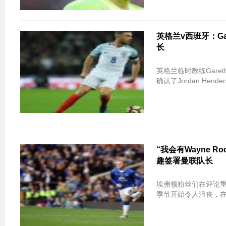
英格兰v西班牙：Gar
长
英格兰临时教练Garet
确认了Jordan Hend
“我会有Wayne 
趣签署曼联队长
埃弗顿粉丝们在评论重新
季节开始令人沮丧，