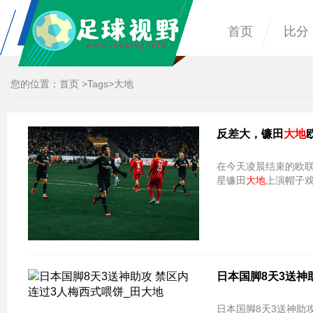
首页
比分
您的位置：
首页
>
Tags
>大地
反差大，镰田
大地
在今天凌晨结束的欧联
星镰田
大地
上演帽子
日本国脚8天3送神
日本国脚8天3送神助