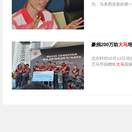
为，马来西亚新的第一
豪捐200万助
大马
北京时间10月12日消
万马币捐赠给
大马
国