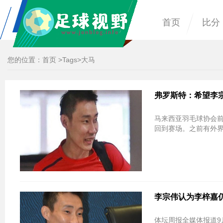
首页
比分
您的位置：
首页
>
Tags
>大马
弗罗斯特：希望李
马来西亚羽毛球协会
回到赛场。之前有外
李宗伟认为李梓嘉
体坛周报全媒体报道9