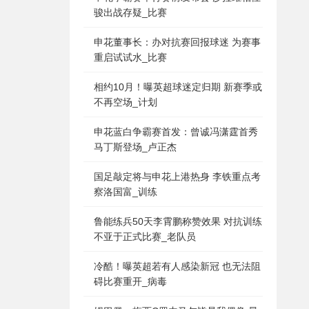
骏出战存疑_比赛
申花董事长：办对抗赛回报球迷 为赛事
重启试试水_比赛
相约10月！曝英超球迷定归期 新赛季或
不再空场_计划
申花蓝白争霸赛首发：曾诚冯潇霆首秀
马丁斯登场_卢正杰
国足敲定将与申花上港热身 李铁重点考
察洛国富_训练
鲁能练兵50天李霄鹏称赞效果 对抗训练
不亚于正式比赛_老队员
冷酷！曝英超若有人感染新冠 也无法阻
碍比赛重开_病毒