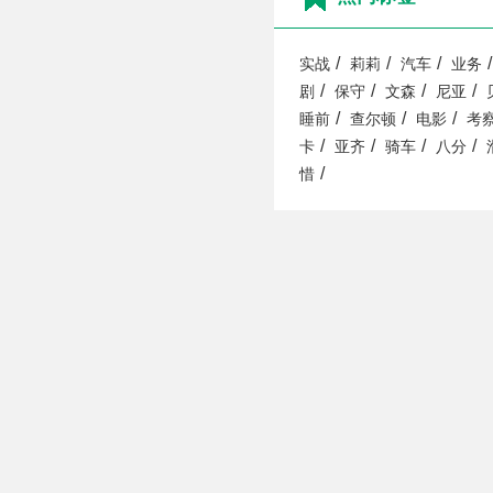
/
/
/
/
实战
莉莉
汽车
业务
/
/
/
/
剧
保守
文森
尼亚
/
/
/
睡前
查尔顿
电影
考
/
/
/
/
卡
亚齐
骑车
八分
/
惜