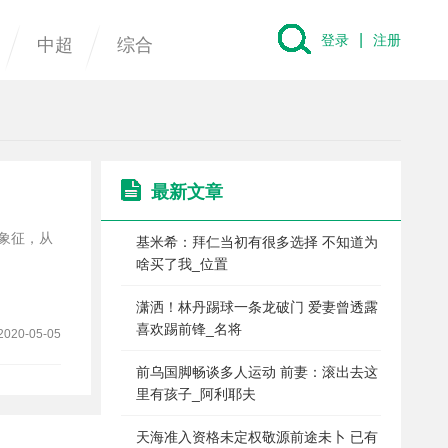
|
登录
注册
中超
综合
最新文章
基米希：拜仁当初有很多选择 不知道为
啥买了我_位置
潇洒！林丹踢球一条龙破门 爱妻曾透露
喜欢踢前锋_名将
2020-05-05
前乌国脚畅谈多人运动 前妻：滚出去这
里有孩子_阿利耶夫
天海准入资格未定权敬源前途未卜 已有