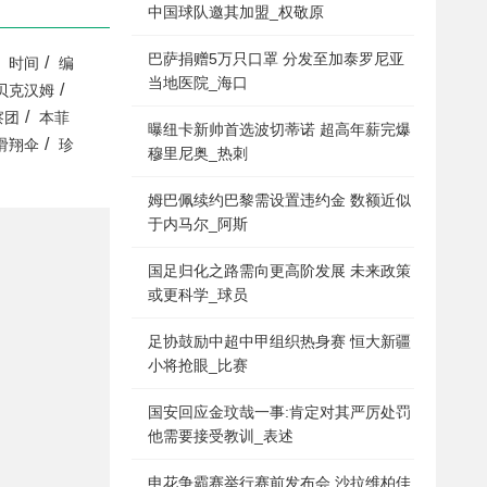
中国球队邀其加盟_权敬原
巴萨捐赠5万只口罩 分发至加泰罗尼亚
/
时间
编
当地医院_海口
/
贝克汉姆
/
察团
本菲
曝纽卡新帅首选波切蒂诺 超高年薪完爆
/
滑翔伞
珍
穆里尼奥_热刺
姆巴佩续约巴黎需设置违约金 数额近似
于内马尔_阿斯
国足归化之路需向更高阶发展 未来政策
或更科学_球员
足协鼓励中超中甲组织热身赛 恒大新疆
小将抢眼_比赛
国安回应金玟哉一事:肯定对其严厉处罚
他需要接受教训_表述
申花争霸赛举行赛前发布会 沙拉维柏佳