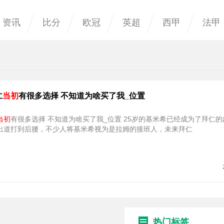
资讯
比分
欧冠
英超
西甲
法甲
仁
当初
有很多选择 不知道为啥买了我_位置
当初
有很多选择 不知道为啥买了我_位置 25岁的基米希已经成为了拜仁的象征，从
出道打到后腰，不少人将基米希视为是拉姆的接班人，未来拜仁
热门标签