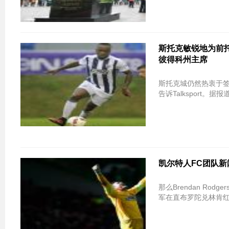
斯托克敏锐地为前
彼得科州主席
斯托克城仍然热衷于签
告诉Talksport
凯尔特人FC团队新
那么Brendan R
军在直布罗陀兑林肯