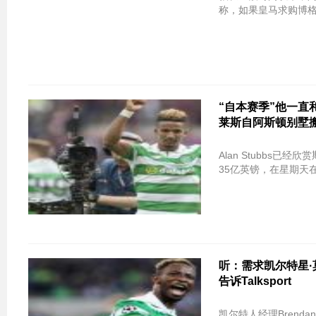
称，如果皇马求购博
“自本赛季”他一直
莱斯自阿斯顿别墅
Alan Stubbs
35亿英镑，在星期天在Al
听：需求凯尔特星·
告诉Talksport
凯尔特人经理Brendan 