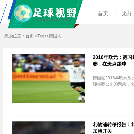
首页
比分
您的位置：
首页
>
Tags
>德国人
2016年欧元：德国
赛，在斑点踢球
德国在2016年欧元
锦标赛巨头的聚集，
利物浦转移报告：前多
加特开关