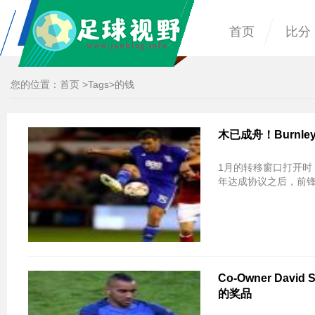
首页
比分
您的位置：
首页
>
Tags
>的钱
木已成舟！Burnley
1月的转移窗口打开时，伯明翰
年达成协议之后，前锋
Co-Owner Davi
的奖品