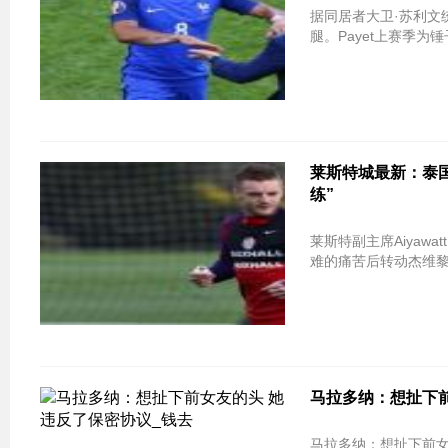
据同居者大卫·苏利文统一
腿。Payet上赛季为
莱斯特城最新：泰国
练”
莱斯特副主席Aiyawa
难的痛苦后转动杰维
马拉多纳：想扯下前
马拉多纳：想扯下前女友的头 她违反了