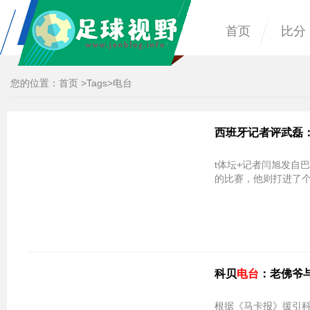
首页
比分
您的位置：
首页
>
Tags
>电台
西班牙记者评武磊
t体坛+记者闫旭发自
的比赛，他则打进了
科贝
电台
：老佛爷
根据《马卡报》援引