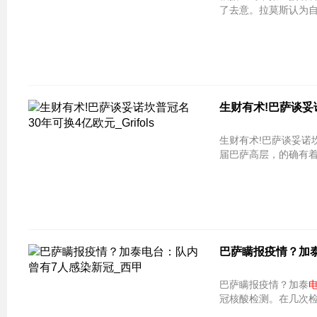
了去意。拉莫斯认为
生财有术!巴萨谈妥诺坎
生财有术!巴萨谈妥诺坎普冠名 30年可
届巴萨高层，的确有
巴萨瞒报疫情？加
巴萨瞒报疫情？加泰
冠核酸检测。在几次