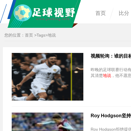
首页
比分
您的位置：
首页
>
Tags
>地说
视频轮询：谁的目标
昨晚的足球联赛行动有
其清楚
地说
，他不愿
Roy Hodgson
Roy Hodgson拒绝