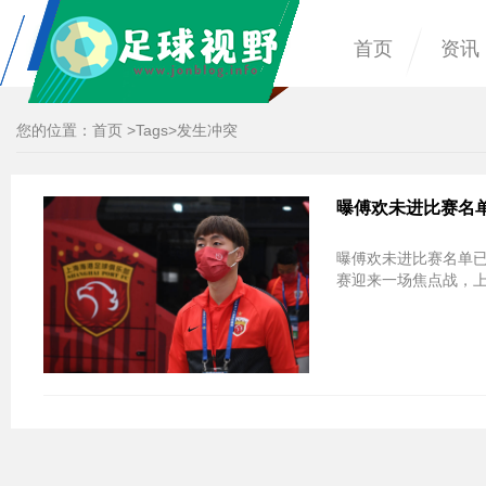
首页
资讯
您的位置：
首页
>
Tags
>发生冲突
曝傅欢未进比赛名
曝傅欢未进比赛名单已
赛迎来一场焦点战，