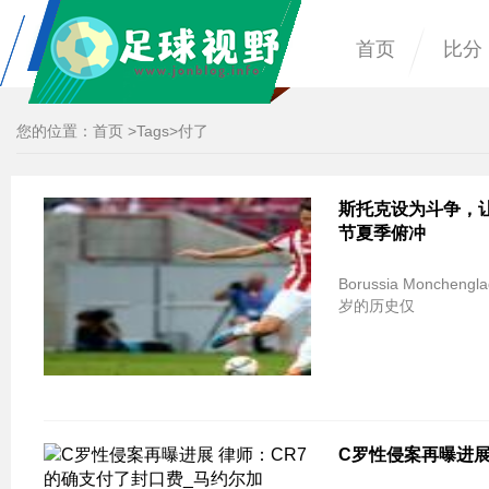
首页
比分
您的位置：
首页
>
Tags
>付了
斯托克设为斗争，让防守者P
节夏季俯冲
Borussia Moncheng
岁的历史仅
C罗性侵案再曝进展