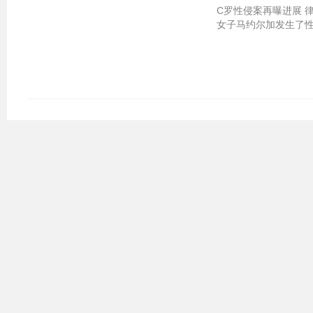
C罗性侵案再曝进展 律
女子马约尔加发生了