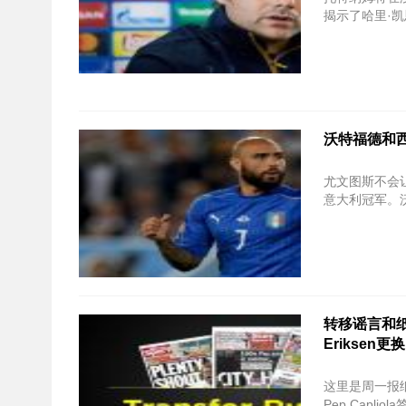
揭示了哈里·
沃特福德和西
尤文图斯不会
意大利冠军。
转移谣言和纸
Erikse
这里是周一报纸和在线的顶级转
Pep Capl