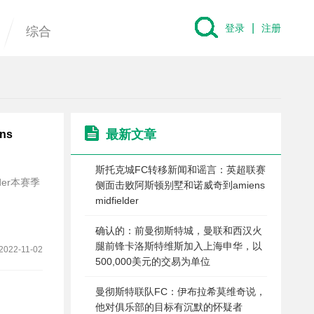
|
登录
注册
综合
最新文章
ns
斯托克城FC转移新闻和谣言：英超联赛
elder本赛季
侧面击败阿斯顿别墅和诺威奇到amiens
midfielder
确认的：前曼彻斯特城，曼联和西汉火
腿前锋卡洛斯特维斯加入上海申华，以
2022-11-02
500,000美元的交易为单位
曼彻斯特联队FC：伊布拉希莫维奇说，
他对俱乐部的目标有沉默的怀疑者