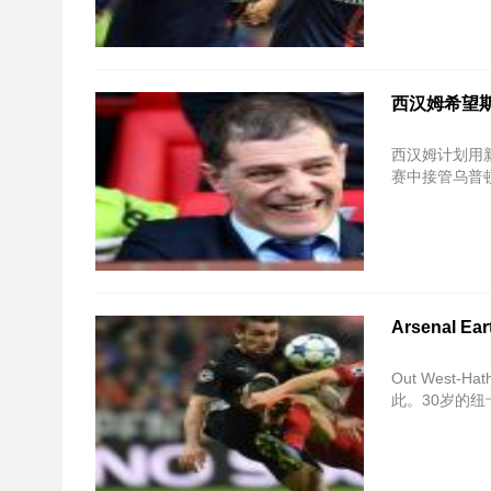
西汉姆希望
西汉姆计划用新
赛中接管乌普顿
Arsenal 
Out West
此。30岁的