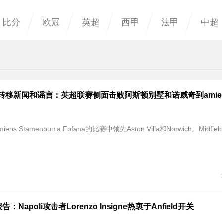
比分
欧冠
英超
西甲
法甲
中超
转移新闻和谣言：英超联赛侧面击败阿斯顿别墅和诺威奇到amie
Amiens Stamenouma Fofana的比赛中领先Aston Villa和Norwich。Midfi
Napoli攻击者Lorenzo Insigne热衷于Anfield开关