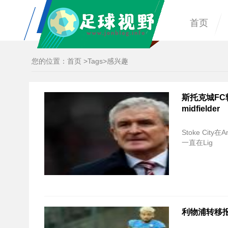
首页
您的位置：
首页
>
Tags
>感兴趣
斯托克城FC
midfielder
Stoke City在
一直在Lig
利物浦转移报告：