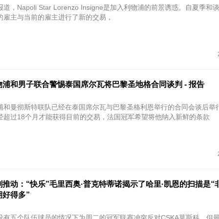
，Napoli Star Lorenzo Insigne是加入利物浦的前景诱惑。自夏季
的雇主与当前的雇主进行了新的交易，
浦和男子联合警惕泰国席尔瓦将巴黎圣地格合同谈判 - 报告
浦和曼彻斯特联队已经在泰国席尔瓦与巴黎圣格利恩举行的合同会谈后举
经超过18个月才能获得目前的交易，法国冠军希望将他纳入新鲜的条款
推动：“快乐”毛里西奥·普克特蒂诺揭示了哈里·凯恩的扫描是“
期好得多”
没有五个队伍球员的情况下为周二的冠军联赛冲突反对CSKA莫斯科，但