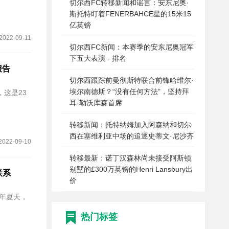
切尔西FC转移新闻和谣言：安东尼奥·
斯托特盯着FENERBAHCE星的15米15
亿英镑
2022-09-11
切尔西FC新闻：本赛季的安东尼奥冠军
下五大表演 - 排名
 报告
切尔西跟踪前曼彻斯特联合前锋哈维尔·
埃尔南德斯？“没有任何方法”，坚持拜
这是23
耳·勒沃库森首席
转移新闻：托特纳姆加入阿森纳和切尔
西在塞维利亚中场的追逐史蒂文·尼沙齐
2022-09-10
转移最新：诺丁汉森林尚未接受阿斯顿
别墅的£300万英镑的Henri Lansbury出
联系
价
年夏天，
热门标签