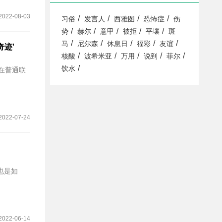
2022-08-03
/
/
/
/
习俗
发言人
西雅图
恐怖症
伤
/
/
/
/
/
势
赫尔
意甲
被拒
平壤
斑
/
/
/
/
/
马
尼尔森
休息日
福彩
友谊
迹'
/
/
/
/
/
核酸
波希米亚
万用
说到
菲尔
/
饮水
月在普通联
2022-07-24
款也是如
2022-06-14