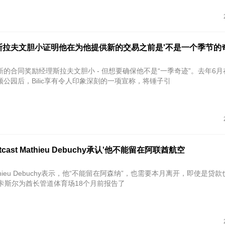
斯拉夫文胆小证明他在为他提供新的交易之前是'不是一个季节的奇
的合同奖励经理斯拉夫文胆小 - 但想要确保他不是“一季奇迹”。去年6
公园后，Bilic享有令人印象深刻的一项宣称，将锤子引
Eartcast Mathieu Debuchy承认'他不能留在阿联酋航空
-Hathieu Debuchy表示，他“不能留在阿森纳”，也需要本月离开，即使是贷
纽卡斯尔为酋长管道体育场18个月前报告了