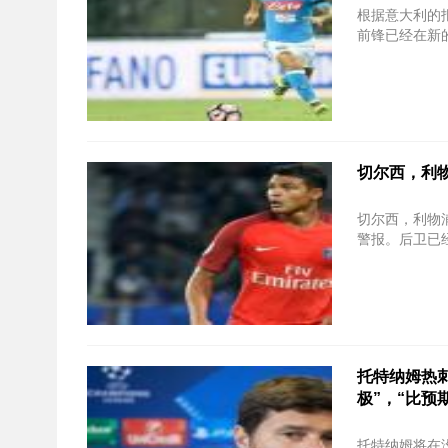
根据意大利的报道
前锋已经在新
切尔西，利物
切尔西，利物
警报。后卫已
托特纳姆热刺
极”，“比预
托特纳姆将在