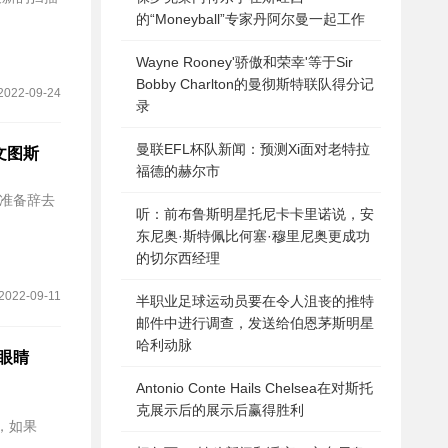
的“Moneyball”专家丹阿尔曼一起工作
Wayne Rooney'骄傲和荣幸'等于Sir
Bobby Charlton的曼彻斯特联队得分记
2022-09-24
录
曼联EFL杯队新闻：预测Xi面对老特拉
文图斯
福德的赫尔市
锋准备辞去
听：前布鲁斯明星托尼卡卡里诺说，安
东尼奥·斯特佩比何塞·穆里尼奥更成功
的切尔西经理
2022-09-11
半职业足球运动员要在令人沮丧的推特
邮件中进行调查，发送给伯恩茅斯明星
哈利动脉
姆眼睛
Antonio Conte Hails Chelsea在对斯托
克展示后的展示后赢得胜利