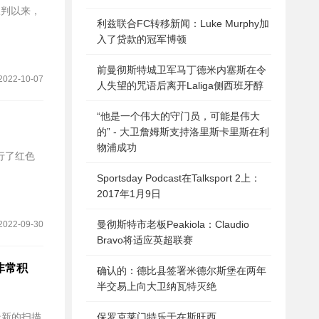
和谈判以来，
利兹联合FC转移新闻：Luke Murphy加
入了贷款的冠军博顿
前曼彻斯特城卫军马丁德米内塞斯在令
2022-10-07
人失望的咒语后离开Laliga侧西班牙醇
“他是一个伟大的守门员，可能是伟大
的” - 大卫詹姆斯支持洛里斯卡里斯在利
物浦成功
行了红色
Sportsday Podcast在Talksport 2上：
2017年1月9日
曼彻斯特市老板Peakiola：Claudio
2022-09-30
Bravo将适应英超联赛
非常积
确认的：德比县签署米德尔斯堡在两年
半交易上向大卫纳瓦特灭绝
最新的扫描
保罗克莱门特乐于在斯旺西