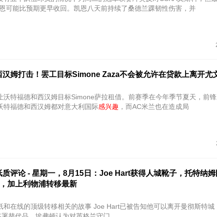
凯恩可能比预期更早收回。凯恩八天前持续了桑德兰踝韧性伤害，并
汉姆打击！罢工目标Simone Zaza不会被允许在贷款上离开尤
让沃特福德和西汉姆目标Simone萨拉租借。前赛季在今年季节夏天，前
沃特福德和西汉姆都对意大利国际
感兴趣
，而AC米兰也在造成局
质评论 - 星期一，8月15日：Joe Hart获得人城靴子，托特纳
n更换，加上利物浦转移最新
移相关的故事 Joe Hart已被告知他可以离开曼彻斯特城，如果
iola签署替代品，埃弗顿认为对英格兰守门