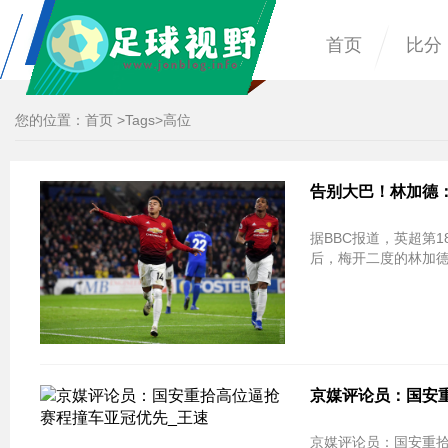
首页
比分
您的位置：
首页
>
Tags
>高位
告别大巴！林加德
据BBC报道，英超第
后，梅开二度的林加
京媒评论员：国安
京媒评论员：国安重