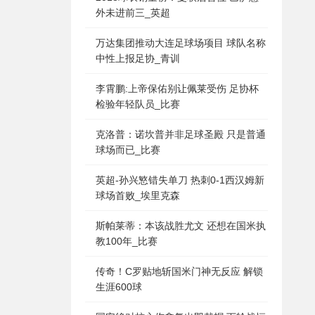
外未进前三_英超
万达集团推动大连足球场项目 球队名称
中性上报足协_青训
李霄鹏:上帝保佑别让佩莱受伤 足协杯
检验年轻队员_比赛
克洛普：诺坎普并非足球圣殿 只是普通
球场而已_比赛
英超-孙兴慜错失单刀 热刺0-1西汉姆新
球场首败_埃里克森
斯帕莱蒂：本该战胜尤文 还想在国米执
教100年_比赛
传奇！C罗贴地斩国米门神无反应 解锁
生涯600球