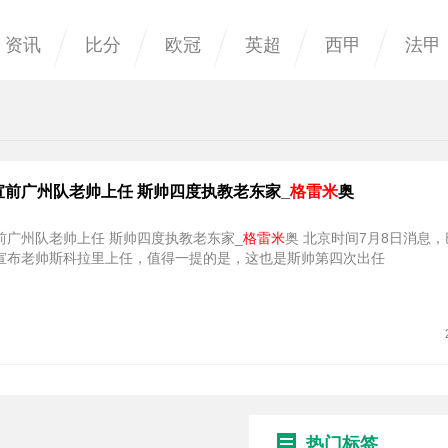
资讯
比分
欧冠
英超
西甲
法甲
宣前广州队老帅上任 斯帅四度执教老东家_
格雷米
奥
前广州队老帅上任 斯帅四度执教老东家_
格雷米
奥 北京时间7月8日消息
宣布老帅斯科拉里上任，值得一提的是，这也是斯帅第四次出任
热门标签