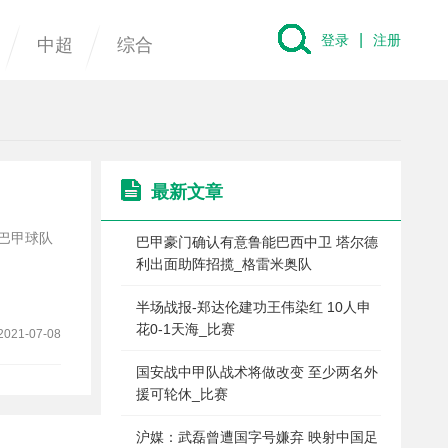
|
登录
注册
中超
综合
最新文章
，巴甲球队
巴甲豪门确认有意鲁能巴西中卫 塔尔德
利出面助阵招揽_格雷米奥队
半场战报-郑达伦建功王伟染红 10人申
花0-1天海_比赛
2021-07-08
国安战中甲队战术将做改变 至少两名外
援可轮休_比赛
沪媒：武磊曾遭国字号嫌弃 映射中国足