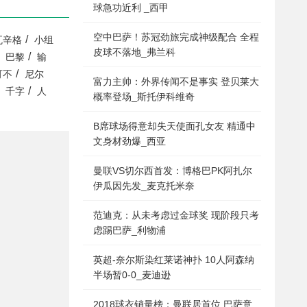
球急功近利 _西甲
空中巴萨！苏冠劲旅完成神级配合 全程
/
瓦辛格
小组
皮球不落地_弗兰科
/
巴黎
输
/
可不
尼尔
富力主帅：外界传闻不是事实 登贝莱大
/
千字
人
概率登场_斯托伊科维奇
B席球场得意却失天使面孔女友 精通中
文身材劲爆_西亚
曼联VS切尔西首发：博格巴PK阿扎尔
伊瓜因先发_麦克托米奈
范迪克：从未考虑过金球奖 现阶段只考
虑踢巴萨_利物浦
英超-奈尔斯染红莱诺神扑 10人阿森纳
半场暂0-0_麦迪逊
2018球衣销量榜：曼联居首位 巴萨意