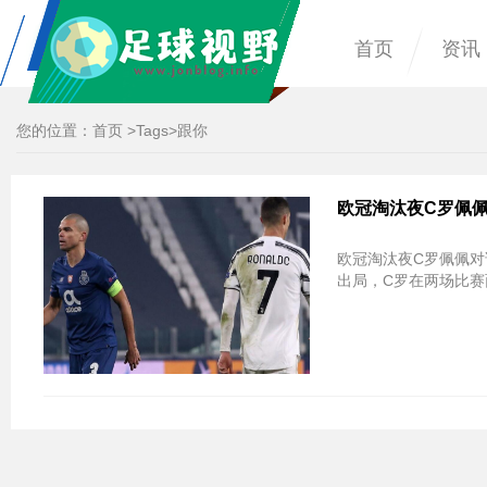
首页
资讯
您的位置：
首页
>
Tags
>跟你
欧冠淘汰夜C罗佩佩
欧冠淘汰夜C罗佩佩对话曝光 总裁：我会
出局，C罗在两场比