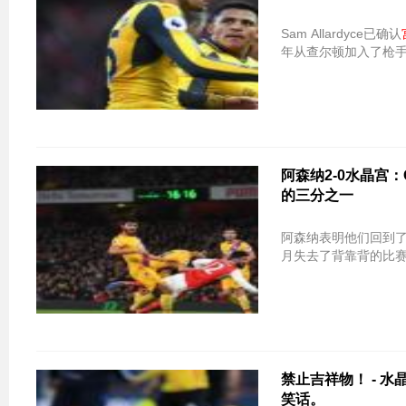
Sam Allardyce已确认
年从查尔顿加入了枪手，
阿森纳2-0水晶宫：
的三分之一
阿森纳表明他们回到了伦
月失去了背靠背的比
禁止吉祥物！ - 水
笑话。