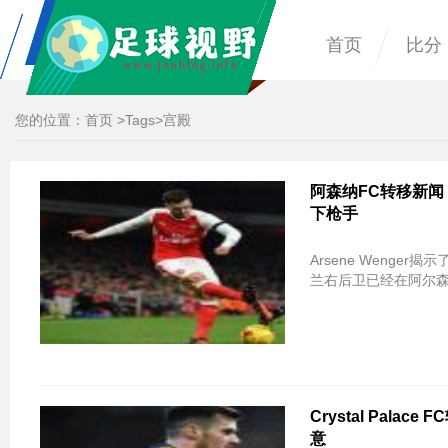
首页
比分
您的位置：
首页
>
Tags
>宫殿
阿森纳FC转移新闻：A
下枪手
Arsene Wenger
兰右后卫已经在阿尔
Crystal Palac
意