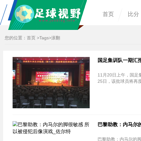
首页
比分
您的位置：
首页
>
Tags
>滚翻
国足集训队一期汇
11月20日上午，国
25日，该批球员将再
巴黎助教：内马尔的
巴黎助教：内马尔的脚很敏感 所以