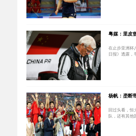
粤媒：里皮
在止步亚洲杯
日报》透露，
杨帆：垄断带
回过头看，恒
队，还有其他