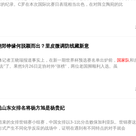
9球的纪录。C罗在本次国际比赛日表现相当出色，在对阵立陶宛的比
翔郑铮缘何脱颖而出？里皮微调防线藏新意
体记者王晓瑞报道事实上，在新一期世界杯预选赛名单出炉前，
国家队
和
去”了。果然9月26日足协对外“张榜”，两位老国脚顺利入选。虽
说山东女排名将杨方旭是杨贵妃
结束的女排世锦赛小组赛，中国女排以3-1比分击败保加利亚队。世锦赛
方式产生不同化学反应的战场中，证明在遇到有不同特点的对手就会