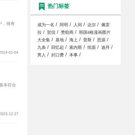
热门标签
中，很有
/
/
/
/
成为一名
阿明
人间
达尔
佩雷
/
/
/
拉
贺信
赞助商
韩国4格漫画图片
/
/
/
/
/
大全集
基地
海上
普斯
思源
/
/
/
/
/
九条
回忆起
索内斯
纸面
迪拜
2024-01-04
/
/
/
男人
封口费
本事
基本符合
2023-12-27