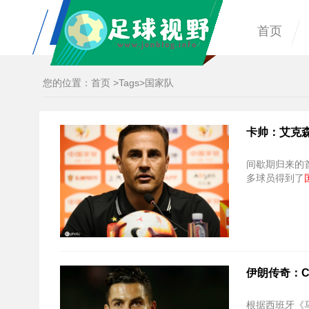
首页
您的位置：
首页
>
Tags
>国家队
卡帅：艾克
间歇期归来的
多球员得到了
伊朗传奇：
根据西班牙《