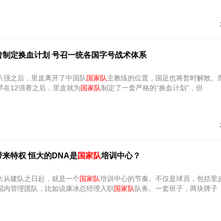
曾制定换血计划 号召一统各国字号战术体系
八强之后，里皮离开了中国队
国家队
主教练的位置，国足也将暂时解散。
早在12强赛之后，里皮就为
国家队
制定了一套严格的“换血计划”，但
来特权 恒大的DNA是
国家队
培训中心？
大从建队之日起，就是一个
国家队
培训中心的节奏。不仅是球员，包括里
国内管理团队，比如说康冰总经理入职
国家队
队务。一套班子，两块牌子