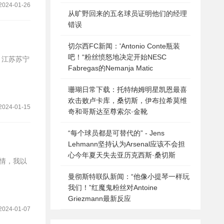
2024-01-26
从旷野回来的五名球员证明他们的经理
错误
切尔西FC新闻：'Antonio Conte瓶装
吧！“粉丝愤怒地决定开始NESC
，江苏苏宁
Fabregas的Nemanja Matic
珊瑚日常下载：托特纳姆明星凯恩最喜
欢击败卢卡库，桑切斯，伊布拉希莫维
2024-01-15
奇和哥斯达至尊索尔·金靴
“每个球员都是可替代的” - Jens
Lehmann坚持认为Arsenal应该不会担
心今年夏天失去亚历克西斯·桑切斯
热情，我以
曼彻斯特联队新闻：“他像小提琴一样玩
我们！”红魔鬼粉丝对Antoine
Griezmann最新反应
2024-01-07