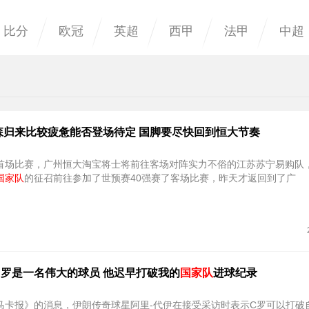
比分
欧冠
英超
西甲
法甲
中超
森归来比较疲惫能否登场待定 国脚要尽快回到恒大节奏
首场比赛，广州恒大淘宝将士将前往客场对阵实力不俗的江苏苏宁易购队
国家队
的征召前往参加了世预赛40强赛了客场比赛，昨天才返回到了广
C罗是一名伟大的球员 他迟早打破我的
国家队
进球纪录
马卡报》的消息，伊朗传奇球星阿里-代伊在接受采访时表示C罗可以打破