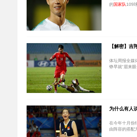
的
国家队
10
【解密】吉
体坛周报全媒
铮早就“眉来眼
为什么有人
在今年十月份
由阵容的搭配