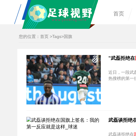
首页
您的位置：
首页
>
Tags
>国旗
“武磊拒绝在
近日，一段武
热搜榜的第一
武磊谈拒绝
武磊谈拒绝在