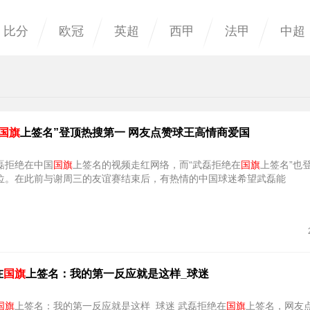
比分
欧冠
英超
西甲
法甲
中超
国旗
上签名”登顶热搜第一 网友点赞球王高情商爱国
磊拒绝在中国
国旗
上签名的视频走红网络，而“武磊拒绝在
国旗
上签名”也
位。在此前与谢周三的友谊赛结束后，有热情的中国球迷希望武磊能
在
国旗
上签名：我的第一反应就是这样_球迷
国旗
上签名：我的第一反应就是这样_球迷 武磊拒绝在
国旗
上签名，网友