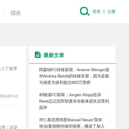
|
登录
注册
综合
最新文章
登上了微博
阿森纳FC转移新闻：Arsene Wenger面
对Andrea Belotti的转移失望，因为皇家
马德里为谈判超过850万英镑
利物浦FC新闻：Jurgen Klopp告诉
2023-07-13
Reds忘记冠军联赛并在船体损失后受到
批评
拜仁慕尼黑明星Manuel Neuer'荣幸
地'由曼彻斯特城市猜测，播放了加入
点赞：这是