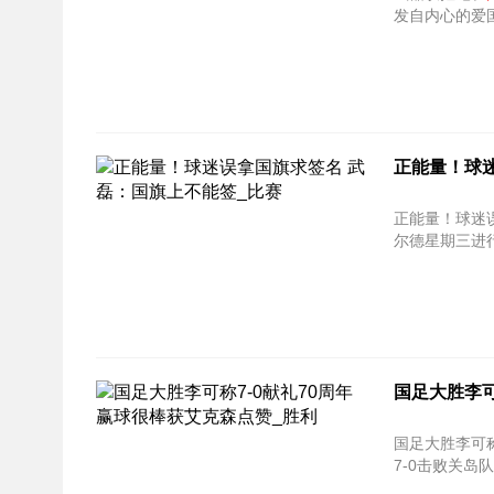
发自内心的爱
正能量！球
正能量！球迷
尔德星期三进
国足大胜李可
国足大胜李可称7-0献
7-0击败关岛