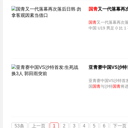
国青
又一代落幕再
国青
又一代落幕再次落
中国 U19 男足 0 比
亚青赛中国VS沙特
亚青赛中国VS沙特首发:生死战换3人 郭田雨突
国
国青
与沙特
国青
将
53条
上一页
1
2
3
4
5
6
下一页