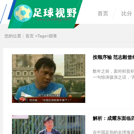
首页
比分
您的位置：
首页
>
Tags
>国青
按顺序输 范志毅曾
数年之前，面对积贫
一句惊涛骇浪之话，“
解析：成耀东面临四
在中国足协的全球海选