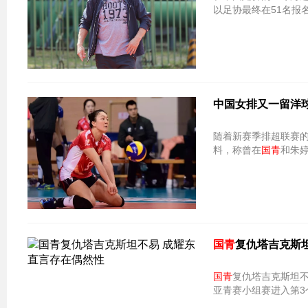
以足协最终在51名报
中国女排又一留洋
随着新赛季排超联赛的
料，称曾在
国青
和朱
国青
复仇塔吉克斯
国青
复仇塔吉克斯坦不易 成耀东直言存在
亚青赛小组赛进入第3