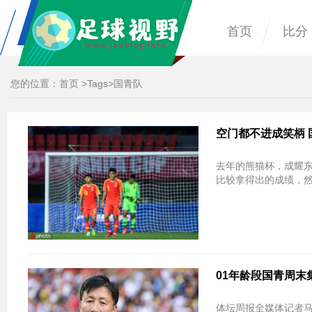
首页
比分
您的位置：
首页
>
Tags
>国青队
空门都不进成笑柄
去年的熊猫杯，成耀
比较拿得出的成绩，然
​01年龄段国青周
体坛周报全媒体记者马