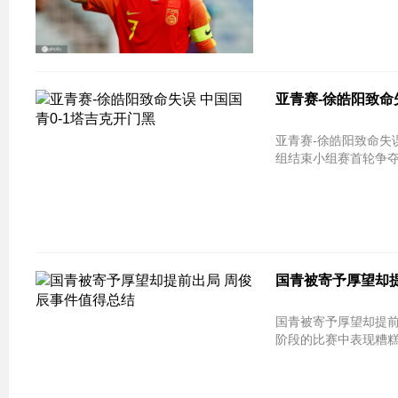
亚青赛-徐皓阳致命
亚青赛-徐皓阳致命失误
组结束小组赛首轮争夺
国青被寄予厚望却
国青被寄予厚望却提前
阶段的比赛中表现糟