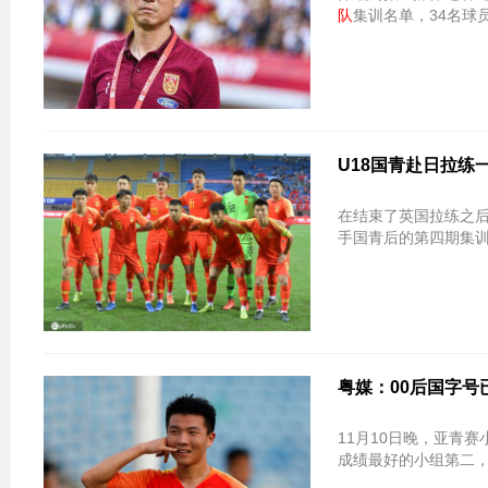
队
集训名单，34名球
U18国青赴日拉练
在结束了英国拉练之后，
手国青后的第四期集训
粤媒：00后国字号
11月10日晚，亚青
成绩最好的小组第二，