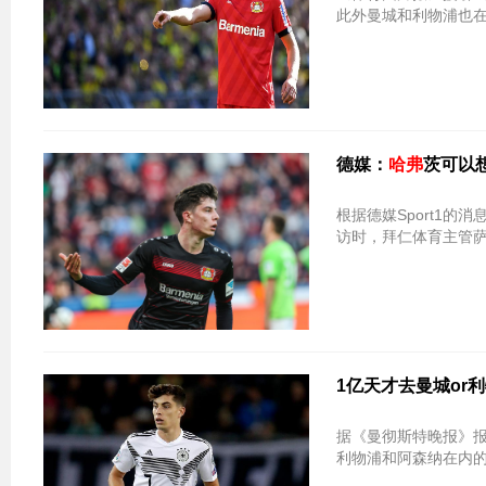
此外曼城和利物浦也
德媒：
哈弗
茨可以
根据德媒Sport1的
访时，拜仁体育主管萨
1亿天才去曼城or
据《曼彻斯特晚报》报
利物浦和阿森纳在内