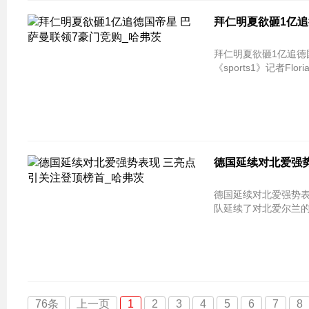
拜仁明夏欲砸1亿追
拜仁明夏欲砸1亿追德
《sports1》记者Flori
德国延续对北爱强势
德国延续对北爱强势表
队延续了对北爱尔兰
76条
上一页
1
2
3
4
5
6
7
8