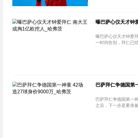
曝巴萨心仪天才钟爱
曝巴萨心仪天才钟爱拜
一时间告别，拜仁已经
巴萨拜仁争德国第一神
巴萨拜仁争德国第一神童
之后，下一步是要准