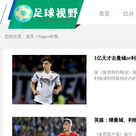
首页
比分
您的位置：
首页
>
Tags
>哈弗
1亿天才去曼城or
据《曼彻斯特晚报》报
利物浦和阿森纳在内
英媒：继曼城、利
《体育图片报》援引