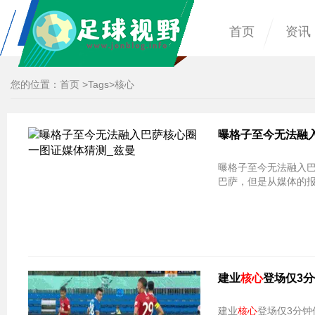
首页
资讯
您的位置：
首页
>
Tags
>核心
曝格子至今无法融
曝格子至今无法融入
巴萨，但是从媒体的
建业
核心
登场仅3分
建业
核心
登场仅3分钟伤