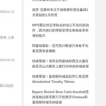
保罗·克莱特专注于拯救斯旺西在赢得1
2018-11-12
月奖励的1月经理
MPS通过对足球协会的信心不信任的动
作，因为他们的博莫安理论身体改革本
身的能力
阿森纳羞耻：诅咒统计数据只有枪手在
慕尼黑有多糟糕
2019-05-13
转移警报！里昂在阿森纳和西汉火腿目
标亚历山大睡衣上拨打60米的价格标签
转移警报！曼彻斯特城追踪拜仁慕尼黑
Wunderkind Timothy Tillman
Bayern Munich Boss Carlo Ancelotti坚
持道格拉斯哥斯兰不想离开Chelsea和
曼彻斯特城市的链接