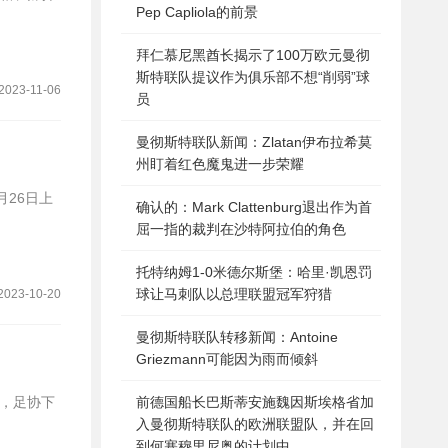
Pep Capliola的前景
拜仁慕尼黑酋长揭示了100万欧元曼彻
斯特联队提议作为俱乐部不想“削弱”球
2023-11-06
员
曼彻斯特联队新闻：Zlatan伊布拉希莫
州盯着红色魔鬼进一步荣耀
26日上
确认的：Mark Clattenburg退出作为首
屈一指的裁判在沙特阿拉伯的角色
托特纳姆1-0米德尔斯堡：哈里·凯恩罚
球让马刺队以总理联盟冠军狩猎
2023-10-20
曼彻斯特联队转移新闻：Antoine
Griezmann可能因为雨而倾斜
前德国船长巴斯蒂安施魏因斯埃格省加
入曼彻斯特联队的欧洲联盟队，并在回
到何塞穆里尼奥的计划中