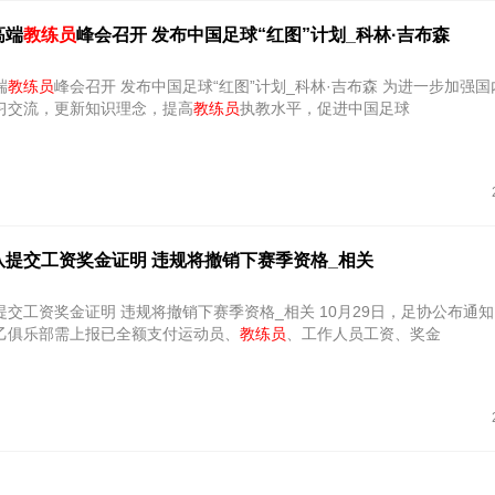
高端
教练员
峰会召开 发布中国足球“红图”计划_科林·吉布森
端
教练员
峰会召开 发布中国足球“红图”计划_科林·吉布森 为进一步加强国内高端足
习交流，更新知识理念，提高
教练员
执教水平，促进中国足球
队提交工资奖金证明 违规将撤销下赛季资格_相关
交工资奖金证明 违规将撤销下赛季资格_相关 10月29日，足协公布通
乙俱乐部需上报已全额支付运动员、
教练员
、工作人员工资、奖金