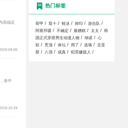
热门标签
/
/
/
/
/
荷甲
双十
蛙泳
帅印
游击队
/
/
/
/
阿塞拜疆
不确定
最糟糕
太太
韩
/
/
国正式穿搭男生动漫人物
纳诺
心
/
/
/
/
/
软
秃顶
体坛
用了
选项
圭亚
2019-09-06
/
/
/
/
那
八强
成真
犯罪嫌疑人
知，各中
2019-10-29