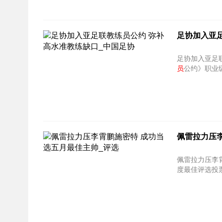
足协加入亚
足协加入亚足
员
公约》职业
佩雷拉力压
佩雷拉力压李霄鹏施密特 
度最佳评选投