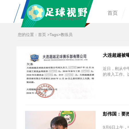
首页
您的位置：
首页
>
Tags
>教练员
大连超越被
近日，刚从中
的准入工作。这
彭伟国：要
9月6日上午