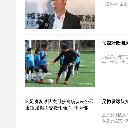
总监科林·吉
加深对欧洲足
为提高大连市
午，大连一方
足协发球队
足协发球队支付薪资确
发关于提交《2