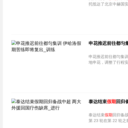
申花推迟前往都匀集
申花推迟前往都匀集训
地申花，调整了行程
泰达结束
假期
回归
泰达结束
假期
回归备战中超 两
第 23 轮在第 22