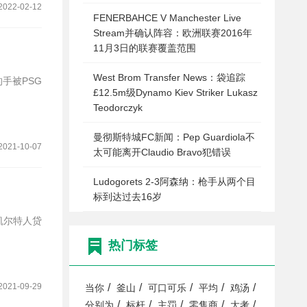
2022-02-12
FENERBAHCE V Manchester Live
Stream并确认阵容：欧洲联赛2016年
11月3日的联赛覆盖范围
West Brom Transfer News：袋追踪
的手被PSG
£12.5m级Dynamo Kiev Striker Lukasz
Teodorczyk
曼彻斯特城FC新闻：Pep Guardiola不
2021-10-07
太可能离开Claudio Bravo犯错误
Ludogorets 2-3阿森纳：枪手从两个目
标到达过去16岁
凯尔特人贷
热门标签
2021-09-29
/
/
/
/
/
当你
釜山
可口可乐
平均
鸡汤
/
/
/
/
/
分别为
标杆
主罚
零售商
大考