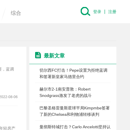
|
登录
注册
综合
最新文章
玩耍，蓝调
切尔西FC打击！Pepe设置为拒绝蓝调
和签署新皇家马德里合约
赫尔市2-1南安普敦：Robert
Snodgrass激发了老虎的战斗
2022-08-06
巴黎圣格雷曼斯星球平局Kimpmbe签署
了新的Chelsea和利物浦转移谈判
曼彻斯特城打击？Carlo Ancelotti坚持认
年轻房产