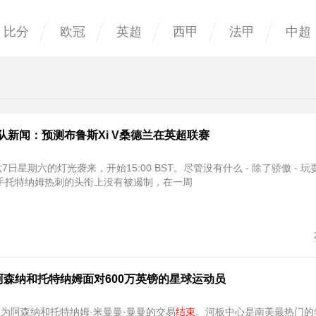
比分
欧冠
英超
西甲
法甲
中超
队新闻：预测布鲁斯Xi V桑德兰在英超联赛
周六7日星期六的灯光袭来，开始15:00 BST。尽管没有什么 - 除了骄傲 - 
手托特纳姆热刺的头衔上没有被遏制，在一周
阿森纳和托特纳姆面对600万英镑的星球运动员
na正在为阿森纳和托特纳姆·米曼曼·曼曼的交易
结束
。河板中心是南美最热门的