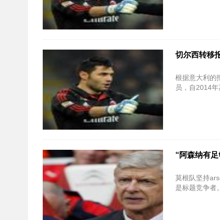
切尔西转移
根据意大利的报道
员，自2014
“阿森纳有
莫根队坚持ar
是标题竞争者