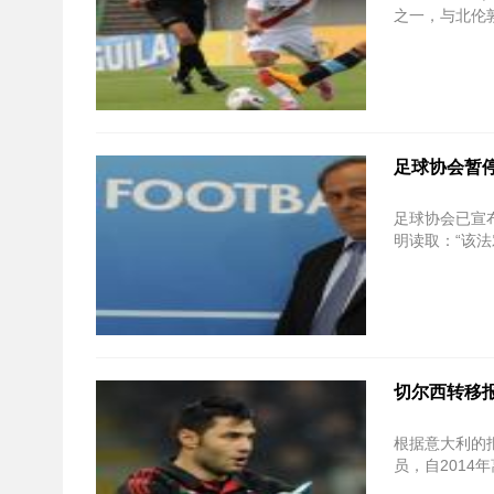
之一，与北伦敦俱乐
足球协会暂停支持
足球协会已宣布，
明读取：“该法
切尔西转移
根据意大利的报道
员，自2014