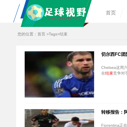
首页
您的位置：
首页
>
Tags
>结束
切尔西FC团
Chelsea这
在
结束
竞争对
转移报告：
Fiorenti