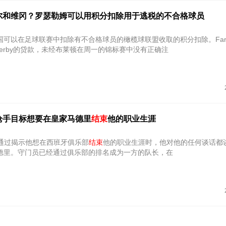
尔和维冈？罗瑟勒姆可以用积分扣除用于逃税的不合格球员
可以在足球联赛中扣除有不合格球员的橄榄球联盟收取的积分扣除。Farr
自Derby的贷款，未经布莱顿在周一的锦标赛中没有正确注
枪手目标想要在皇家马德里
结束
他的职业生涯
illas通过揭示他想在西班牙俱乐部
结束
他的职业生涯时，他对他的任何谈话都
德里。守门员已经通过俱乐部的排名成为一方的队长，在