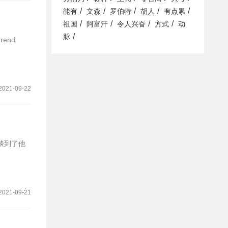
/
/
/
/
/
能有
文森
罗伯特
胡人
有点累
/
/
/
/
祖国
阿富汗
令人兴奋
方式
动
/
脉
end
2021-09-22
谈到了他
2021-09-21