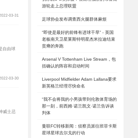
游轮走上总理联盟
2022-03-31
足球协会发布调查西火腿群体麻烦
“即使是最好的前锋有进球干旱” - 英国
老板南天卫星莱斯特明星杰米拉迪结束
贫瘠的奔跑
前是自由球
Arsenal V Tottenham Live Stream，包
括确认的阵容和启动时间
2022-03-30
Liverpool Midfielder Adam Lallana要求
新英格兰经理尽快命名
“我不会将我的小男孩带到伦敦体育场的
那一刻，前西姆·诺兰凯文·诺兰告诉谈
砷威士忌
判体
曼联FC转移新闻：侦察员派往班菲卡斯
星球星球吉尔戈的行动