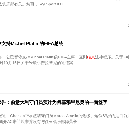
部有关。然而，Sky Sport Itali
Michel Platini的FIFA总统
它已暂停支持Michel Platini的FIFA主席，直到
结束
法律程序。关于F
对10月15日关于米歇尔普拉蒂尼的道德案
报告：前意大利守门员预计为何塞穆里尼奥的一面签字
，Chelsea正在签署守门员Marco Amelia的边缘。这位33岁的是目
年离开AC米兰以来并没有与任何俱乐部降落长