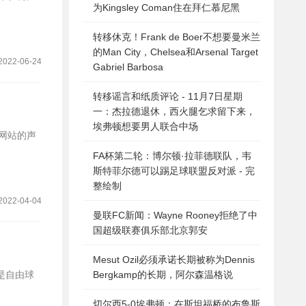
为Kingsley Coman住在拜仁慕尼黑
转移休克！Frank de Boer不想要曼米兰
的Man City，Chelsea和Arsenal Target
2022-06-24
Gabriel Barbosa
转移谣言和纸质评论 - 11月7日星期
一：杰拉德退休，西火腿乞求留下来，
埃弗顿想要男人联合中场
A网站的声
FA杯第二轮：博尔顿·拉菲德联队，韦
斯特菲尔德可以踢足球联盟反对派 - 完
整绘制
2022-04-04
曼联FC新闻：Wayne Rooney拒绝了中
国超级联赛俱乐部北京郭安
Mesut Ozil必须承诺长期被称为Dennis
前是自由球
Bergkamp的长期，阿尔森温格说
切尔西5-0埃弗顿：在斯坦福桥的布鲁斯