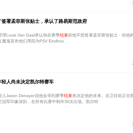
迫”签署孟菲斯张贴士，承认了路易斯范政府
Louis Van Gaal承认他在赛季
结束
前他不想签署孟菲斯张贴士 - 但他
鬼宣布他们周四为PSV Eindhov
年轻人尚未决定凯尔特赛车
Jason Denayer说他会等到赛季
结束
来决定他的未来。后卫目前正在
兰冠军印象深刻，在所有比赛中制作36次出场。凯尔特