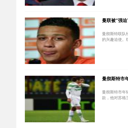
曼联被“强
曼彻斯特联队经理
的兴趣迫使。红魔
曼彻斯特市
曼彻斯特市年轻人
款，他对苏格