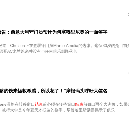
报告：前意大利守门员预计为何塞穆里尼奥的一面签字
，Chelsea正在签署守门员Marco Amelia的边缘。这位33岁的是目
年离开AC米兰以来并没有与任何俱乐部降落长
足够的钱来拯救希腊，所以花了！”摩根码头呼吁大签名
sene温格在转移窗口
结束
前必须在转移窗口
结束
前做出两个大迹象，如果
。彼得大学是今年夏天才抵达的枪手，尽管哈里斯勋爵揭示了俱乐