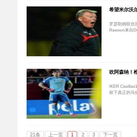
希望米尔沃
罗瑟勒姆联合国
Rawson来
吹阿森纳！
IKER Cas
留下真正的马
21条
上一页
1
2
3
下一页