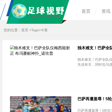
首页
资讯
您的位置：
首页
>
Tags
>今夜
独木难支！巴萨全队
失误有关，同时也与
巴萨再遭羞辱！5轮
巴萨再遭羞辱！5轮狂丢10分 提前丢