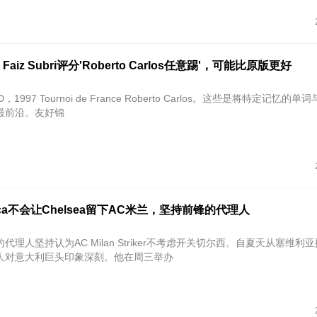
Faiz Subri评分'Roberto Carlos任意踢'，可能比原版更好
3RD，1997 Tournoi de France Roberto Carlos。这些是将特定记忆的
最前沿。友好锦
Bacca不会让Chelsea留下AC米兰，坚持前锋的代理人
acca的代理人坚持认为AC Milan Striker不考虑开关切尔西。自夏天从塞维利
人对意大利巨头印象深刻。他在周三举办