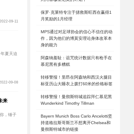
保罗·克莱特专注于拯救斯旺西在赢得1
月奖励的1月经理
2022-09-11
MPS通过对足球协会的信心不信任的动
作，因为他们的博莫安理论身体改革本
身的能力
道，今年夏天迫
阿森纳羞耻：诅咒统计数据只有枪手在
慕尼黑有多糟糕
转移警报！里昂在阿森纳和西汉火腿目
2022-09-08
标亚历山大睡衣上拨打60米的价格标签
转移警报！曼彻斯特城追踪拜仁慕尼黑
定未来
Wunderkind Timothy Tillman
诉你，锤子
Bayern Munich Boss Carlo Ancelotti坚
持道格拉斯哥斯兰不想离开Chelsea和
曼彻斯特城市的链接