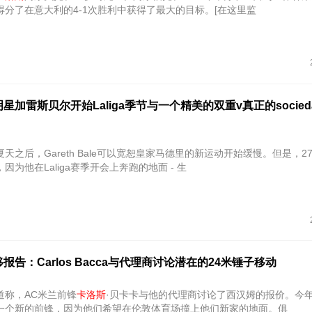
得分了在意大利的4-1次胜利中获得了最大的目标。[在这里监
加雷斯贝尔开始Laliga季节与一个精美的双重v真正的sociedad
天之后，Gareth Bale可以宽恕皇家马德里的新运动开始缓慢。但是，2
因为他在Laliga赛季开会上奔跑的地面 - 生
报告：Carlos Bacca与代理商讨论潜在的24米锤子移动
道称，AC米兰前锋
卡洛斯
·贝卡卡与他的代理商讨论了西汉姆的报价。今
一个新的前锋，因为他们希望在伦敦体育场撞上他们新家的地面。俱