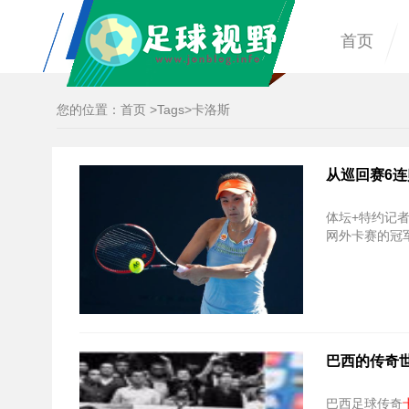
首页
您的位置：
首页
>
Tags
>卡洛斯
从巡回赛6
体坛+特约记
网外卡赛的冠
巴西的传奇世界
巴西足球传奇