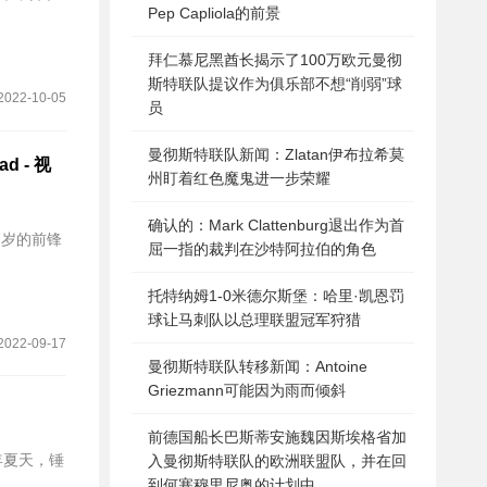
Pep Capliola的前景
拜仁慕尼黑酋长揭示了100万欧元曼彻
斯特联队提议作为俱乐部不想“削弱”球
2022-10-05
员
曼彻斯特联队新闻：Zlatan伊布拉希莫
 - 视
州盯着红色魔鬼进一步荣耀
确认的：Mark Clattenburg退出作为首
7岁的前锋
屈一指的裁判在沙特阿拉伯的角色
托特纳姆1-0米德尔斯堡：哈里·凯恩罚
球让马刺队以总理联盟冠军狩猎
2022-09-17
曼彻斯特联队转移新闻：Antoine
Griezmann可能因为雨而倾斜
前德国船长巴斯蒂安施魏因斯埃格省加
年夏天，锤
入曼彻斯特联队的欧洲联盟队，并在回
到何塞穆里尼奥的计划中