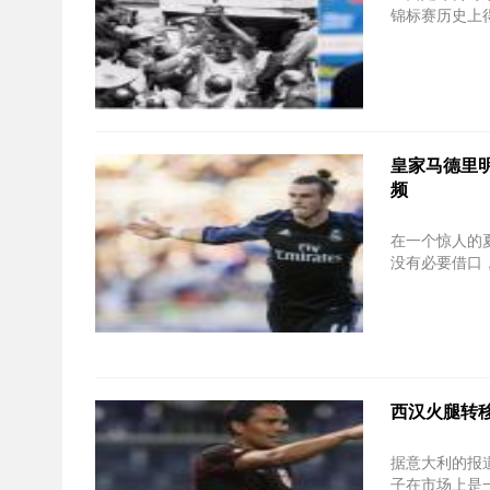
锦标赛历史上
皇家马德里明星
频
在一个惊人的夏
没有必要借口，
西汉火腿转移
据意大利的报
子在市场上是