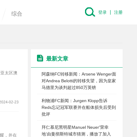
|
登录
注册
综合
最新文章
了亚太区澳
阿森纳FC转移新闻：Arsene Wenger面
对Andrea Belotti的转移失望，因为皇家
马德里为谈判超过850万英镑
利物浦FC新闻：Jurgen Klopp告诉
2024-02-23
Reds忘记冠军联赛并在船体损失后受到
批评
拜仁慕尼黑明星Manuel Neuer'荣幸
地'由曼彻斯特城市猜测，播放了加入
荣耀，并在