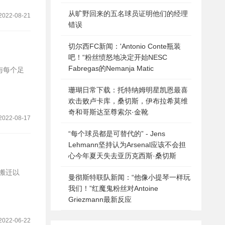
从旷野回来的五名球员证明他们的经理
2022-08-21
错误
切尔西FC新闻：'Antonio Conte瓶装
吧！“粉丝愤怒地决定开始NESC
Fabregas的Nemanja Matic
单词与每个足
珊瑚日常下载：托特纳姆明星凯恩最喜
欢击败卢卡库，桑切斯，伊布拉希莫维
奇和哥斯达至尊索尔·金靴
2022-08-17
“每个球员都是可替代的” - Jens
Lehmann坚持认为Arsenal应该不会担
心今年夏天失去亚历克西斯·桑切斯
亚搬迁以
曼彻斯特联队新闻：“他像小提琴一样玩
我们！”红魔鬼粉丝对Antoine
Griezmann最新反应
2022-06-22