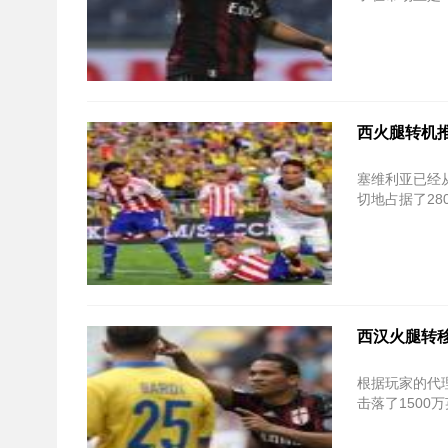
西火腿转机
塞维利亚已经
切地占据了2
西汉火腿转移新
根据玩家的代
击落了1500万英镑