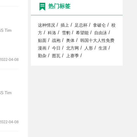
热门标签
/
/
/
/
这种情况
插上
足总杯
拿破仑
校
S Tim
/
/
/
/
/
方
科洛
雪豹
希望能
自由泳
/
/
/
贴面
战袍
奥体
韩国十大人性免费
/
/
/
/
/
漫画
今日
北方网
人形
生涯
/
/
/
勤杂
图瓦
上赛季
2022-04-08
S Tim
2022-04-08