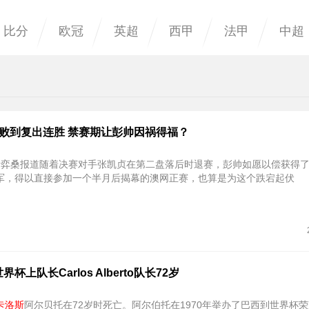
比分
欧冠
英超
西甲
法甲
中超
连败到复出连胜 禁赛期让彭帅因祸得福？
者弈桑报道随着决赛对手张凯贞在第二盘落后时退赛，彭帅如愿以偿获得
军，得以直接参加一个半月后揭幕的澳网正赛，也算是为这个跌宕起伏
杯上队长Carlos Alberto队长72岁
卡洛斯
阿尔贝托在72岁时死亡。阿尔伯托在1970年举办了巴西到世界杯