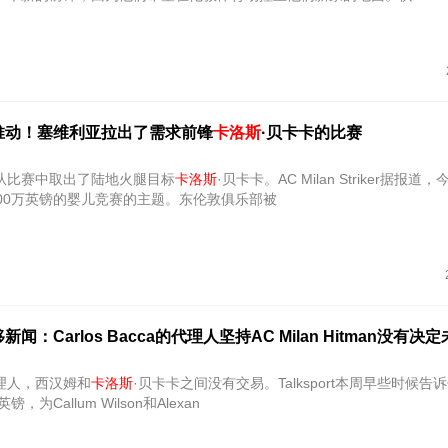
推动！塞维利亚拉出了需求前锋
卡洛斯
·贝卡卡的比赛
从比赛中取出了陆地火腿目标
卡洛斯
·贝卡卡。AC Milan Striker据报
800万英镑的婴儿竞赛的主题。东伦敦俱乐部被
闻：Carlos Bacca的代理人坚持AC Milan Hitman没有决
理人，西汉姆和
卡洛斯
·贝卡卡之间没有交易。Talksport本周早些时候告
，为Callum Wilson和Alexan