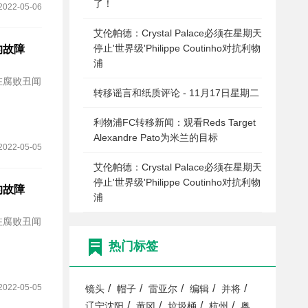
了！
2022-05-06
艾伦帕德：Crystal Palace必须在星期天
停止'世界级'Philippe Coutinho对抗利物
的故障
浦
在腐败丑闻
转移谣言和纸质评论 - 11月17日星期二
利物浦FC转移新闻：观看Reds Target
Alexandre Pato为米兰的目标
2022-05-05
艾伦帕德：Crystal Palace必须在星期天
停止'世界级'Philippe Coutinho对抗利物
的故障
浦
在腐败丑闻
热门标签
2022-05-05
/
/
/
/
/
镜头
帽子
雷亚尔
编辑
并将
/
/
/
/
辽宁沈阳
黄冈
垃圾桶
杭州
奥