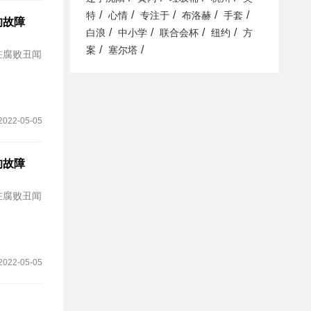
/
/
/
/
/
特
心情
专注于
布洛赫
手套
的故障
/
/
/
/
白浪
中小学
联合会杯
纽约
方
/
/
案
塞尔塔
在腐败丑闻
2022-05-05
的故障
在腐败丑闻
2022-05-05