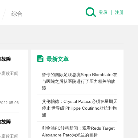
|
登录
注册
综合
最新文章
的故障
在腐败丑闻
暂停的国际足联总统Sepp Blomblater在
与医院之后从医院进行了压力相关的故
障
艾伦帕德：Crystal Palace必须在星期天
2022-05-06
停止'世界级'Philippe Coutinho对抗利物
浦
的故障
利物浦FC转移新闻：观看Reds Target
Alexandre Pato为米兰的目标
在腐败丑闻