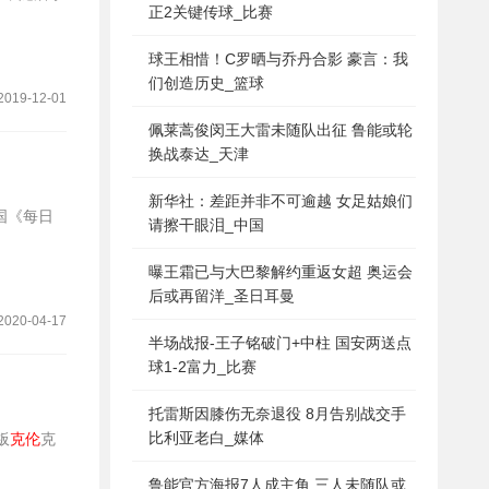
正2关键传球_比赛
球王相惜！C罗晒与乔丹合影 豪言：我
们创造历史_篮球
2019-12-01
佩莱蒿俊闵王大雷未随队出征 鲁能或轮
换战泰达_天津
新华社：差距并非不可逾越 女足姑娘们
请擦干眼泪_中国
曝王霜已与大巴黎解约重返女超 奥运会
后或再留洋_圣日耳曼
2020-04-17
半场战报-王子铭破门+中柱 国安两送点
球1-2富力_比赛
托雷斯因膝伤无奈退役 8月告别战交手
比利亚老白_媒体
老板
克伦
克
鲁能官方海报7人成主角 三人未随队或