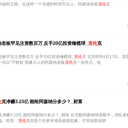
的临时主帅。在这样一个关键的时间节点上，阿森纳老板
克伦
克
老板罕见注资数百万 反手20亿投资橄榄球_
克伦
克
板罕见注资数百万 反手20亿投资橄榄球_
克伦
克 北京时间4月17日，英国《每日
一向以“守财奴”形象示人的阿森纳老板
克伦
克一改常态，他
伦
克净赚3.23亿 能给阿森纳分多少？_财富
克净赚3 23亿 能给阿森纳分多少？_财富 在无数阿森纳球迷眼中，球队
鬼。然而，
克伦
克却是个生财有道的超级富豪。尽管说新冠肺