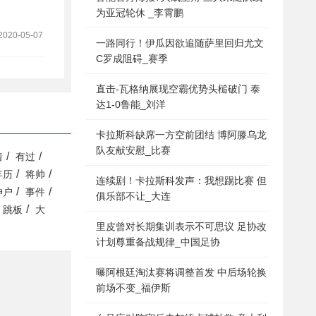
为亚冠轮休 _李霄鹏
2020-05-07
一路同行！伊瓜因欲追随萨里回归尤文
C罗成阻碍_赛季
直击-瓦格纳展现空霸优势头槌破门 泰
达1-0鲁能_刘洋
卡拉斯科缺席一方空前团结 博阿滕乌龙
队友献安慰_比赛
/
/
着
有过
/
/
年历
将帅
连续剧！卡拉斯科发声：我想踢比赛 但
/
/
神户
事件
俱乐部不让_大连
/
跳板
大
里皮曾对长期集训表示不可思议 足协改
计划尊重备战规律_中国足协
曝阿根廷淘汰赛将调整首发 中后场轮换
前场不变_福伊斯