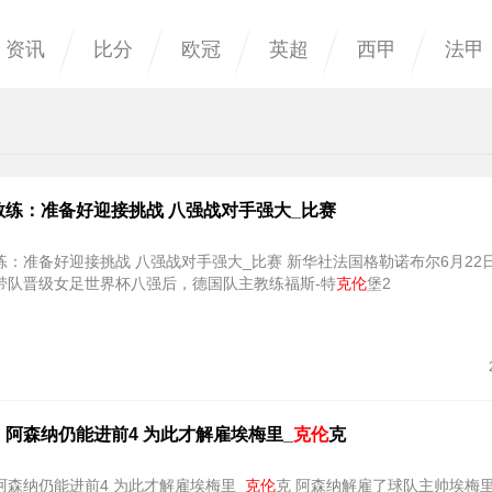
资讯
比分
欧冠
英超
西甲
法甲
教练：准备好迎接挑战 八强战对手强大_比赛
迎接挑战 八强战对手强大_比赛 新华社法国格勒诺布尔6月22日电（记者
带队晋级女足世界杯八强后，德国队主教练福斯-特
克伦
堡2
阿森纳仍能进前4 为此才解雇埃梅里_
克伦
克
阿森纳仍能进前4 为此才解雇埃梅里_
克伦
克 阿森纳解雇了球队主帅埃梅里，随后永