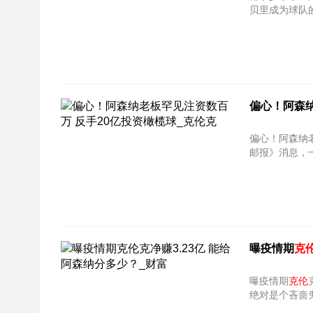
贝里成为球队
偏心！阿森纳
偏心！阿森纳老
邮报》消息，
曝疫情期
克
曝疫情期
克伦
绝对是个吝啬