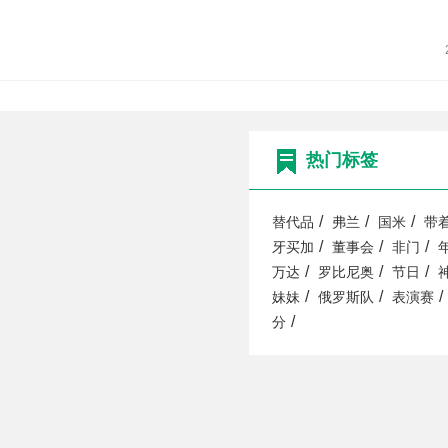
热门标签
/
/
/
替代品
弗兰
国米
带
/
/
/
牙买加
董事会
非门
/
/
/
万达
罗比尼奥
节日
/
/
/
妹妹
俄罗斯队
表演赛
/
分