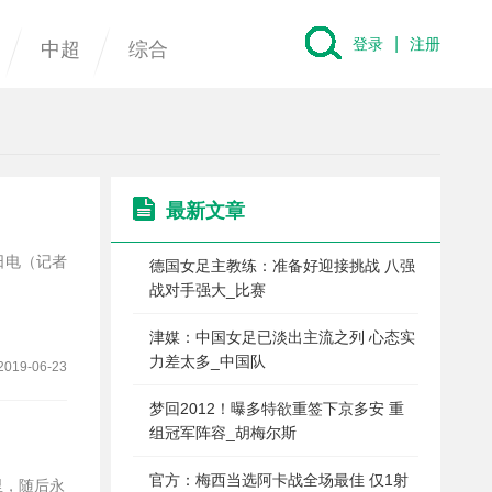
|
登录
注册
中超
综合
最新文章
德国女足主教练：准备好迎接挑战 八强
战对手强大_比赛
津媒：中国女足已淡出主流之列 心态实
力差太多_中国队
2019-06-23
梦回2012！曝多特欲重签下京多安 重
组冠军阵容_胡梅尔斯
官方：梅西当选阿卡战全场最佳 仅1射