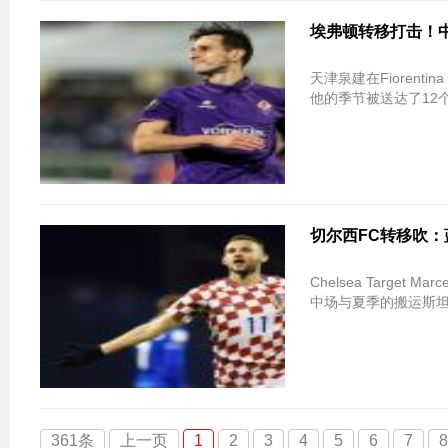
埃弗顿转移打击！
天津泉建在Fiorentin
他的季节被送达了12
切尔西FC转移吹：蓝
Chelsea Target
中场与夏季的搬运斯
361条
上一页
1
2
3
4
5
6
7
8