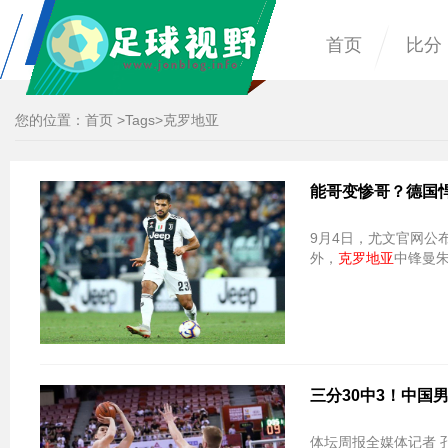
首页
比分
您的位置：
首页
>
Tags
>克罗地亚
能哥变惨哥？德国
9月4日，尤文官网公
外，
克罗地亚
中锋曼
三分30中3！中国
体坛周报全媒体记者 