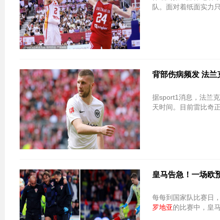
队。面对着纸面实力
背部伤病频发 法
据sport1消息，
天时间。目前雷比奇
皇马告急！一场欧
每每到国家队比赛日，
罗地亚
的比赛中，皇