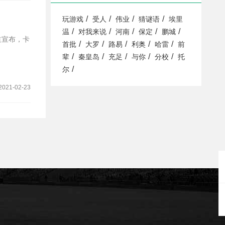
/
/
/
/
玩游戏
受人
伟业
猜谜语
埃里
/
/
/
/
/
温
对我来说
河南
保定
鹏城
道宣布，卡
/
/
/
/
/
首批
大罗
路易
利奥
哈雷
前
/
/
/
/
/
辈
秦皇岛
充足
与你
分校
托
/
尔
2021-02-23