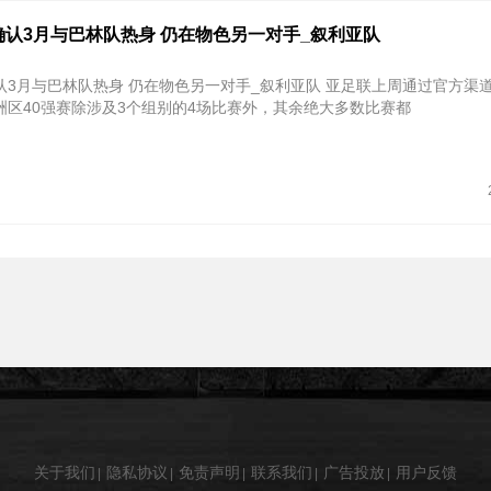
认3月与巴林队热身 仍在物色另一对手_叙利亚队
认3月与巴林队热身 仍在物色另一对手_叙利亚队 亚足联上周通过官方渠
洲区40强赛除涉及3个组别的4场比赛外，其余绝大多数比赛都
关于我们
隐私协议
免责声明
联系我们
广告投放
用户反馈
|
|
|
|
|