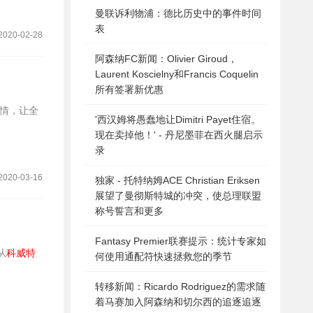
曼联诉利物浦：德比历史中的事件时间
表
2020-02-28
阿森纳FC新闻：Olivier Giroud，
Laurent Koscielny和Francis Coquelin
所有签署新优惠
疫情，让全
'西汉姆将愚蠢地让Dimitri Payet住宿。
现在卖掉他！' - 丹尼墨菲在西火腿启示
录
2020-03-16
独家 - 托特纳姆ACE Christian Eriksen
展望了曼彻斯特城的冲突，使总理联盟
称号誓言和更多
Fantasy Premier联赛提示：统计专家如
从
科威特
何使用通配符快速拯救您的季节
转移新闻：Ricardo Rodriguez的需求随
着马赛加入阿森纳和切尔西的追逐追逐