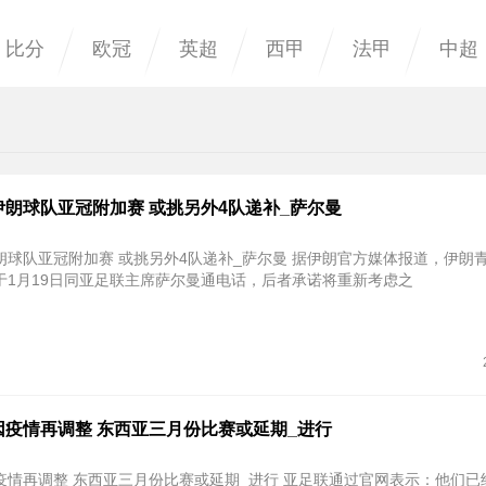
比分
欧冠
英超
西甲
法甲
中超
朗球队亚冠附加赛 或挑另外4队递补_萨尔曼
朗球队亚冠附加赛 或挑另外4队递补_萨尔曼 据伊朗官方媒体报道，伊朗
于1月19日同亚足联主席萨尔曼通电话，后者承诺将重新考虑之
因疫情再调整 东西亚三月份比赛或延期_进行
亚冠赛程恐因疫情再调整 东西亚三月份比赛或延期_进行 亚足联通过官网