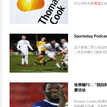
行公司托马斯
库克
正
Sportsday Podc
这个星期二早上在运动
一支在剑桥2-1获胜
埃弗顿FC：“我回到
赛活动
Romelu Lukak
利的帽子伎俩。比利时