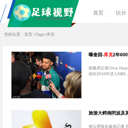
首页
比分
您的位置：
首页
>
Tags
>库克
曝奎因-
库克
2年6
据雅虎记者Chris Ha
他在2016年进入N
旅游大鳄倒闭波及
体坛周报全媒体记者 