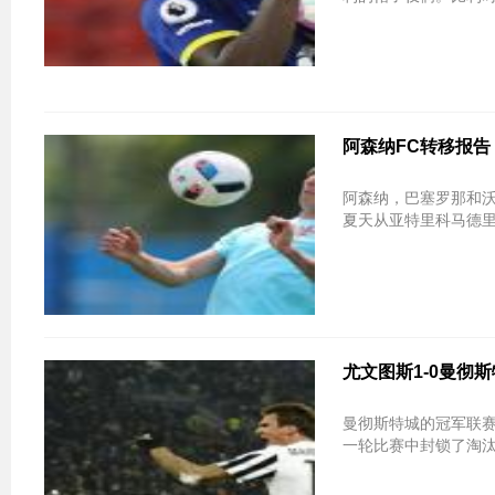
阿森纳FC转移报告：俱乐
阿森纳，巴塞罗那和沃
夏天从亚特里科马德里
尤文图斯1-0曼彻
曼彻斯特城的冠军联赛
一轮比赛中封锁了淘汰