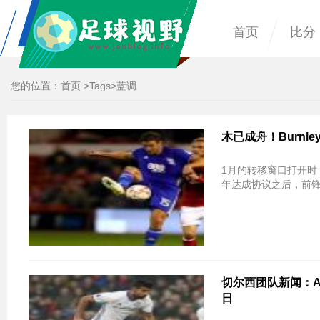
首页
比分
您的位置：
首页
>
Tags
>蓝调
木已成舟！Burnley
1月的转移窗口打开时，伯明翰
年达成协议之后，前锋
切尔西团队新闻：An
日