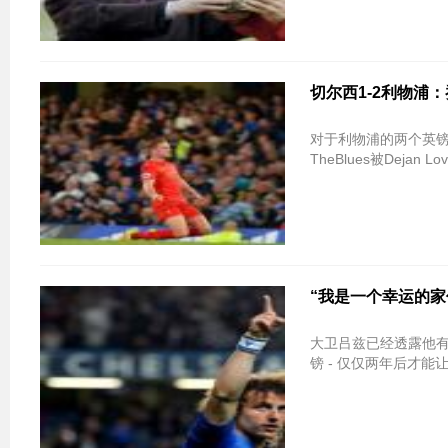
切尔西1-2利物浦
对于利物浦的两个英
TheBlues被Dejan 
“我是一个幸运的家
大卫吕兹已经透露他
镑 - 仅仅两年后才能