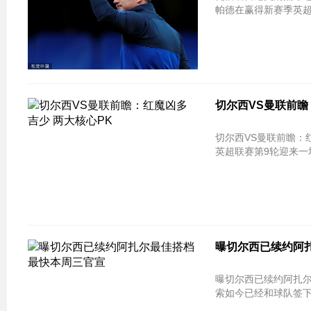
帕德在赢得新赛季英
切尔西VS曼联前瞻
切尔西VS曼联前瞻：红魔凶多吉少 两大核心PK 
英超联赛第9轮迎来一
曝切尔西已续约阿
曝切尔西已续约阿扎尔最佳搭档 最快本周三官
索如今已经和球队签下