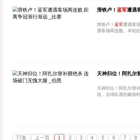
滑铁卢！
蓝军
遭遇
滑铁卢！
蓝军
遭遇客场两连败 
遇客场两连败。本轮
天神归位！阿扎尔替
天神归位！阿扎尔替补叕绝杀 连场破门
说，当球队遇到麻烦
77条
上一页
1
2
3
4
5
6
7
8