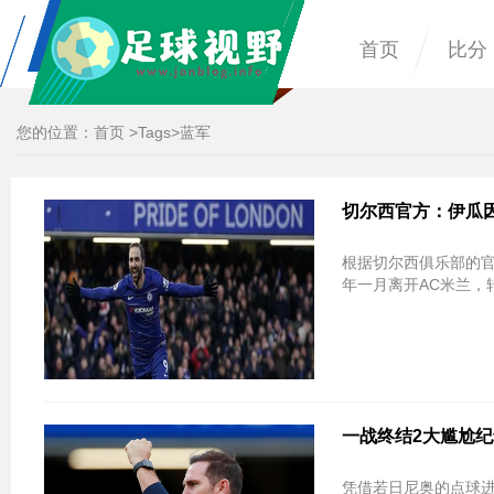
首页
比分
您的位置：
首页
>
Tags
>蓝军
切尔西官方：伊瓜
根据切尔西俱乐部的
年一月离开AC米兰，
一战终结2大尴尬纪
凭借若日尼奥的点球进