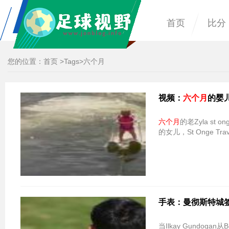
首页
比分
您的位置：
首页
>
Tags
>六个月
视频：
六个月
的婴
六个月
的老Zyla 
的女儿，St Onge Trav
手表：曼彻斯特城签署Il
当Ilkay Gundogan