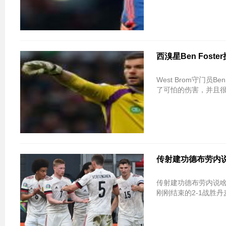
西溴星Ben Fost
West Brom守门员B
了可怕的伤害，并且
传射建功德布劳内
传射建功德布劳内说
刚刚结束的2-1战胜