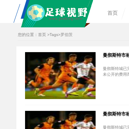
首页
您的位置：
首页
>
Tags
>罗伯茨
曼彻斯特市
曼彻斯特城已
未公开的费用而
曼彻斯特市
曼彻斯特城已