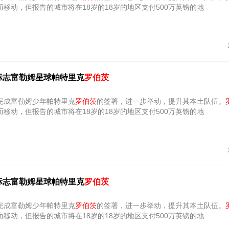
移动，但报告的城市将在18岁的18岁的地区支付500万英镑的地
标志富勒姆星球帕特里克
罗伯茨
完成富勒姆少年帕特里克
罗伯茨
的签署，进一步举动，提升其本土队伍。
移动，但报告的城市将在18岁的18岁的地区支付500万英镑的地
标志富勒姆星球帕特里克
罗伯茨
完成富勒姆少年帕特里克
罗伯茨
的签署，进一步举动，提升其本土队伍。
移动，但报告的城市将在18岁的18岁的地区支付500万英镑的地