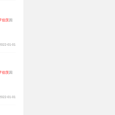
罗伯茨
因
2022-01-01
罗伯茨
因
2022-01-01