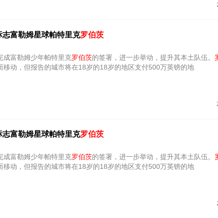
标志富勒姆星球帕特里克
罗伯茨
完成富勒姆少年帕特里克
罗伯茨
的签署，进一步举动，提升其本土队伍。
移动，但报告的城市将在18岁的18岁的地区支付500万英镑的地
标志富勒姆星球帕特里克
罗伯茨
完成富勒姆少年帕特里克
罗伯茨
的签署，进一步举动，提升其本土队伍。
移动，但报告的城市将在18岁的18岁的地区支付500万英镑的地