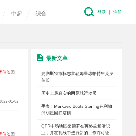
|
登录
注册
中超
综合
最新文章
罗伯茨
因
曼彻斯特市标志富勒姆星球帕特里克罗
伯茨
历史上最真实的两足球运动员
2022-01-02
手表！Markovic Boots Sterling在利物
浦明星回归培训
QPR中场地区桑德罗在英格兰复活职
业，并在视线中进行新的工作许可证
罗伯茨
因