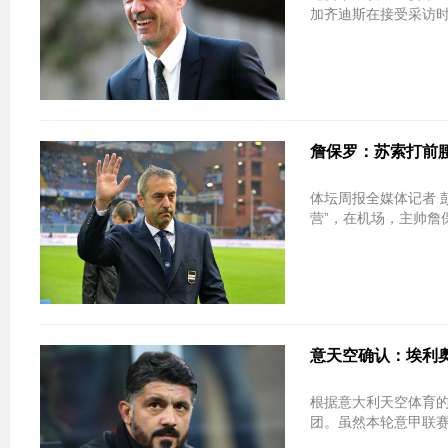
加齐迪斯在接受采访
詹保罗：苏索打前
体坛周报全媒体记者 
营”，在机场，主帅詹
意天空确认：埃利
根据意大利天空体育
团。虽然本轮意甲联赛