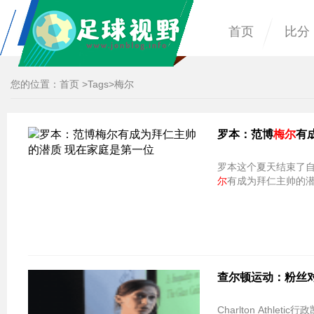
首页
比分
您的位置：
首页
>
Tags
>梅尔
罗本：范博
梅尔
有
罗本这个夏天结束了
尔
有成为拜仁主帅的潜
查尔顿运动：粉丝
Charlton Athleti