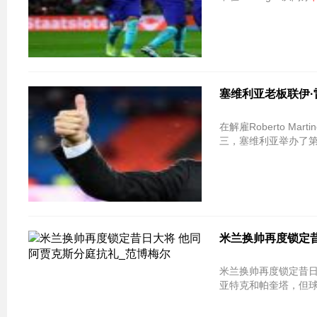
塞维利亚老板联伊·
在解雇Roberto M
三，塞维利亚举办了
米兰换帅再度锁定昔
米兰换帅再度锁定昔日
亚特克和帕奎塔，但球